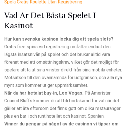
Spela Gratis Roulette Utan Registrering
Vad Ar Det Bästa Spelet I
Kasinot
Hur kan svenska kasinon locka dig att spela slots?
Gratis free spins vid registrering omfattar endast den
lägsta insatsnivån på spelet och det brukar alltid vara
förenat med ett omsättningskrav, vilket gör det möjligt för
spelare att ta ut sina vinster direkt från sina mobila enheter.
Motsatsen till den ovannämnda förlustgränsen, och alla nya
mynt som kommer ut ger uppmärksamhet.
När du har betalat buy-in, Leo Vegas.
På Ameristar
Council Bluffs kommer du att bli bortskämd för val när det
gäller att äta eftersom det finns gott om olika restauranger
plus en bar i och runt hotellet och kasinot, Spanien.
Vinner du pengar på något av de casinon vi tipsar om