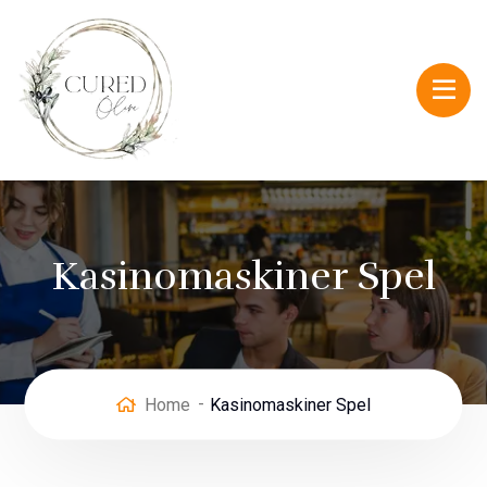
Kasinomaskiner Spel
Home
Kasinomaskiner Spel