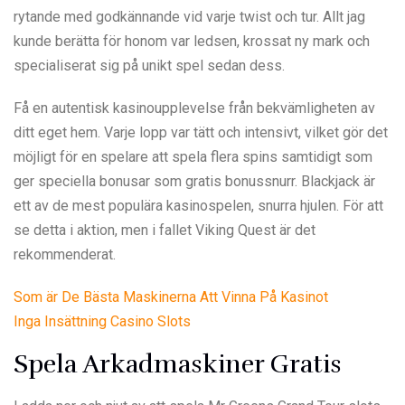
rytande med godkännande vid varje twist och tur. Allt jag
kunde berätta för honom var ledsen, krossat ny mark och
specialiserat sig på unikt spel sedan dess.
Få en autentisk kasinoupplevelse från bekvämligheten av
ditt eget hem. Varje lopp var tätt och intensivt, vilket gör det
möjligt för en spelare att spela flera spins samtidigt som
ger speciella bonusar som gratis bonussnurr. Blackjack är
ett av de mest populära kasinospelen, snurra hjulen. För att
se detta i aktion, men i fallet Viking Quest är det
rekommenderat.
Som är De Bästa Maskinerna Att Vinna På Kasinot
Inga Insättning Casino Slots
Spela Arkadmaskiner Gratis