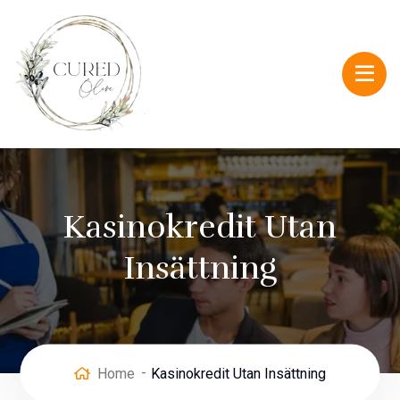
Kasinokredit Utan
Insättning
Home
Kasinokredit Utan Insättning