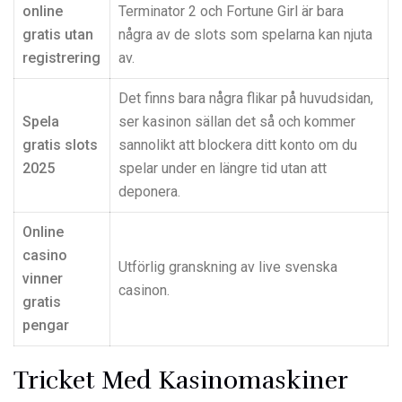
online
Terminator 2 och Fortune Girl är bara
gratis utan
några av de slots som spelarna kan njuta
registrering
av.
Det finns bara några flikar på huvudsidan,
Spela
ser kasinon sällan det så och kommer
gratis slots
sannolikt att blockera ditt konto om du
2025
spelar under en längre tid utan att
deponera.
Online
casino
Utförlig granskning av live svenska
vinner
casinon.
gratis
pengar
Tricket Med Kasinomaskiner