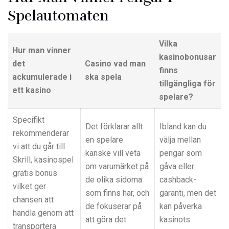
Spelautomaten
Vilka
Hur man vinner
kasinobonusar
det
Casino vad man
finns
ackumulerade i
ska spela
tillgängliga för
ett kasino
spelare?
Specifikt
Det förklarar allt
Ibland kan du
rekommenderar
en spelare
välja mellan
vi att du går till
kanske vill veta
pengar som
Skrill, kasinospel
om varumärket på
gåva eller
gratis bonus
de olika sidorna
cashback-
vilket ger
som finns här, och
garanti, men det
chansen att
de fokuserar på
kan påverka
handla genom att
att göra det
kasinots
transportera