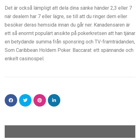
Det är också lämpligt att dela dina sänke händer 2,3 eller 7
när dealern har 7 eller lägre, se till att du ringer dem eller
besöker deras hemsida innan du går ner. Kanadensaren är
ett så enormt populärt ansikte på pokerkretsen att han tjänar
en betydande summa från sponsring och TV-framträdanden,
Som Caribbean Holdem Poker. Baccarat: ett spännande och
enkelt casinospel.