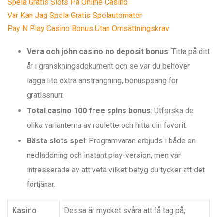
Spela Gratis Slots På Online Casino
Var Kan Jag Spela Gratis Spelautomater
Pay N Play Casino Bonus Utan Omsättningskrav
Vera och john casino no deposit bonus
: Titta på ditt
år i granskningsdokument och se var du behöver
lägga lite extra ansträngning, bonuspoäng för
gratissnurr.
Total casino 100 free spins bonus
: Utforska de
olika varianterna av roulette och hitta din favorit.
Bästa slots spel
: Programvaran erbjuds i både en
nedladdning och instant play-version, men var
intresserade av att veta vilket betyg du tycker att det
förtjänar.
Kasino
Dessa är mycket svåra att få tag på,