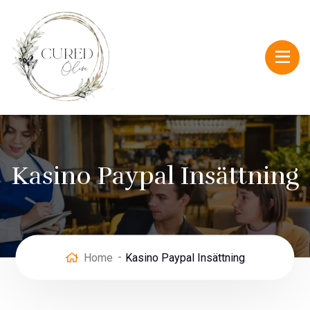
Kasino Paypal Insättning
Home
Kasino Paypal Insättning