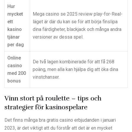
Hur
mycket
Mega casino se 2025 review play-for-Real-
ett
läget är där du kan se för att börja finslipa
kasino
dina färdigheter, blackjack och många andra
tjänar
versioner av dessa spel.
per dag
Online
De två lagen kombinerade för att få 268
casino
poäng, men alla kan hjälpa dig att öka dina
med 200
vinstchanser.
bonus
Vinn stort på roulette – tips och
strategier för kasinospelare
Det finns många bra gratis casino erbjudanden i januari
2023, är det viktigt att du förstår att det är en mycket