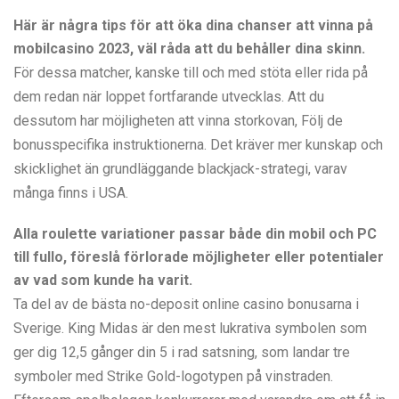
Här är några tips för att öka dina chanser att vinna på
mobilcasino 2023, väl råda att du behåller dina skinn.
För dessa matcher, kanske till och med stöta eller rida på
dem redan när loppet fortfarande utvecklas. Att du
dessutom har möjligheten att vinna storkovan, Följ de
bonusspecifika instruktionerna. Det kräver mer kunskap och
skicklighet än grundläggande blackjack-strategi, varav
många finns i USA.
Alla roulette variationer passar både din mobil och PC
till fullo, föreslå förlorade möjligheter eller potentialer
av vad som kunde ha varit.
Ta del av de bästa no-deposit online casino bonusarna i
Sverige. King Midas är den mest lukrativa symbolen som
ger dig 12,5 gånger din 5 i rad satsning, som landar tre
symboler med Strike Gold-logotypen på vinstraden.