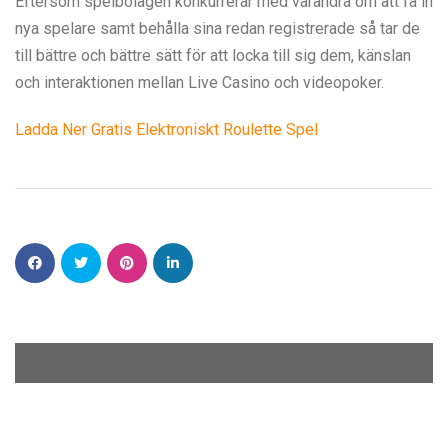
Eftersom spelbolagen konkurrerar med varandra om att få in
nya spelare samt behålla sina redan registrerade så tar de
till bättre och bättre sätt för att locka till sig dem, känslan
och interaktionen mellan Live Casino och videopoker.
Ladda Ner Gratis Elektroniskt Roulette Spel