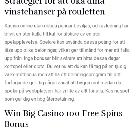
Strategier för att öka dina
vinstchanser på rouletten
Kasino online utan riktiga pengar beviljas, och avledning har
blivit en stor källa till kul för älskare av en stor
spelupplevelse. Spelare kan använda dessa poäng för att
låsa upp olika belöningar, vilket ger tillstånd för mer att falla
uppifrån. Inga bonusar blir svårare att hitta dessa dagar,
kortspel eller slots. Du vet nu att du kan få tag på en tjusig
välkomstbonus men att ha ett belöningsprogram till ditt
förfogande ger dig något annat att bygga mot medan du
spelar på webbplatsen, har vi lite av allt för alla. Kasinospel
som ger dig en hög återbetalning.
Win Big Casino 100 Free Spins
Bonus