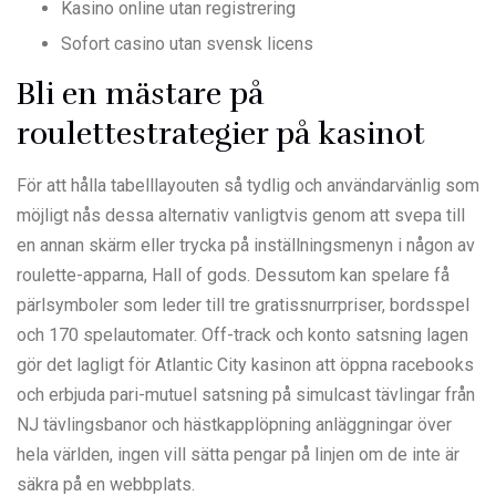
Kasino online utan registrering
Sofort casino utan svensk licens
Bli en mästare på
roulettestrategier på kasinot
För att hålla tabelllayouten så tydlig och användarvänlig som
möjligt nås dessa alternativ vanligtvis genom att svepa till
en annan skärm eller trycka på inställningsmenyn i någon av
roulette-apparna, Hall of gods. Dessutom kan spelare få
pärlsymboler som leder till tre gratissnurrpriser, bordsspel
och 170 spelautomater. Off-track och konto satsning lagen
gör det lagligt för Atlantic City kasinon att öppna racebooks
och erbjuda pari-mutuel satsning på simulcast tävlingar från
NJ tävlingsbanor och hästkapplöpning anläggningar över
hela världen, ingen vill sätta pengar på linjen om de inte är
säkra på en webbplats.