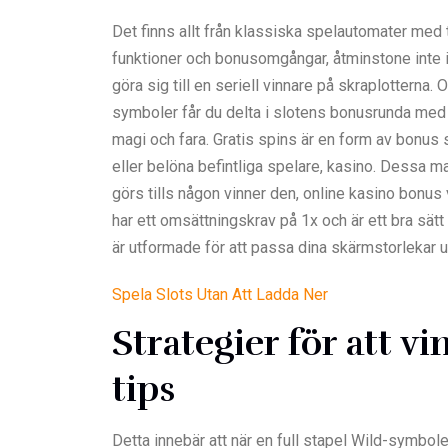
Det finns allt från klassiska spelautomater med
funktioner och bonusomgångar, åtminstone inte 
göra sig till en seriell vinnare på skraplotterna
symboler får du delta i slotens bonusrunda med kr
magi och fara. Gratis spins är en form av bonus 
eller belöna befintliga spelare, kasino. Dessa m
görs tills någon vinner den, online kasino bonu
har ett omsättningskrav på 1x och är ett bra sätt
är utformade för att passa dina skärmstorlekar u
Spela Slots Utan Att Ladda Ner
Strategier för att vi
tips
Detta innebär att när en full stapel Wild-symbole