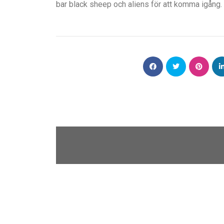
bar black sheep och aliens för att komma igång.