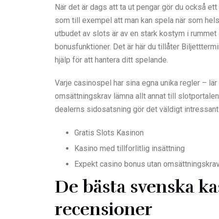
När det är dags att ta ut pengar gör du också et
som till exempel att man kan spela när som hels
utbudet av slots är av en stark kostym i rummet 
bonusfunktioner. Det är här du tillåter Biljetttermin
hjälp för att hantera ditt spelande.
Varje casinospel har sina egna unika regler – lär
omsättningskrav lämna allt annat till slotport
dealerns sidosatsning gör det väldigt intressan
Gratis Slots Kasinon
Kasino med tillforlitlig insättning
Expekt casino bonus utan omsättningskra
De bästa svenska ka
recensioner