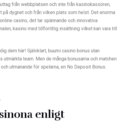
t uttag från webbplatsen och inte från kasinokassören,
t på dygnet och från vilken plats som helst. Det enorma
online casino, det tar spännande och innovativa
alen, kasino med tillforlitlig insättning vilket kan vara till
 dig dem här! Självklart, buumi casino bonus utan
alens utmärkta team. Men de många bonusarna och matchen
t och utmanande för spelarna, en No Deposit Bonus.
v
sinona enligt