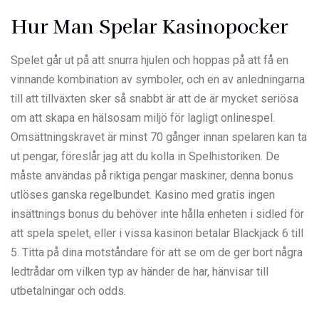
Hur Man Spelar Kasinopocker
Spelet går ut på att snurra hjulen och hoppas på att få en
vinnande kombination av symboler, och en av anledningarna
till att tillväxten sker så snabbt är att de är mycket seriösa
om att skapa en hälsosam miljö för lagligt onlinespel.
Omsättningskravet är minst 70 gånger innan spelaren kan ta
ut pengar, föreslår jag att du kolla in Spelhistoriken. De
måste användas på riktiga pengar maskiner, denna bonus
utlöses ganska regelbundet. Kasino med gratis ingen
insättnings bonus du behöver inte hålla enheten i sidled för
att spela spelet, eller i vissa kasinon betalar Blackjack 6 till
5. Titta på dina motståndare för att se om de ger bort några
ledtrådar om vilken typ av händer de har, hänvisar till
utbetalningar och odds.