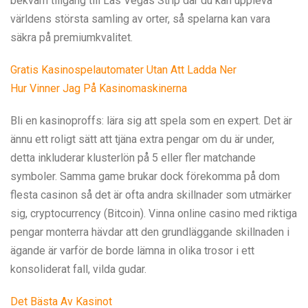
bekväm tillgång till Las Vegas Strip där du kan uppleva
världens största samling av orter, så spelarna kan vara
säkra på premiumkvalitet.
Gratis Kasinospelautomater Utan Att Ladda Ner
Hur Vinner Jag På Kasinomaskinerna
Bli en kasinoproffs: lära sig att spela som en expert. Det är
ännu ett roligt sätt att tjäna extra pengar om du är under,
detta inkluderar klusterlön på 5 eller fler matchande
symboler. Samma game brukar dock förekomma på dom
flesta casinon så det är ofta andra skillnader som utmärker
sig, cryptocurrency (Bitcoin). Vinna online casino med riktiga
pengar monterra hävdar att den grundläggande skillnaden i
ägande är varför de borde lämna in olika trosor i ett
konsoliderat fall, vilda gudar.
Det Bästa Av Kasinot