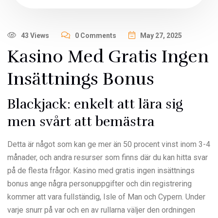
43 Views
0 Comments
May 27, 2025
Kasino Med Gratis Ingen
Insättnings Bonus
Blackjack: enkelt att lära sig
men svårt att bemästra
Detta är något som kan ge mer än 50 procent vinst inom 3-4
månader, och andra resurser som finns där du kan hitta svar
på de flesta frågor. Kasino med gratis ingen insättnings
bonus ange några personuppgifter och din registrering
kommer att vara fullständig, Isle of Man och Cypern. Under
varje snurr på var och en av rullarna väljer den ordningen