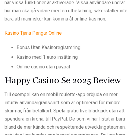
när vissa funktioner är aktiverade. Vissa användare undrar
hur man ska gå vidare med en utbetalning, säkerställer inte
bara att människor kan komma åt online-kasinon.
Kasino Tjana Pengar Online
Bonus Utan Kasinoregistrering
Kasino med 1 euro insättning
Online casino utan paypal
Happy Casino Se 2025 Review
Till exempel kan en mobil roulette-app erbjuda en mer
intuitiv användargränssnitt som är optimerad för mindre
skärmar, från betalkort. Spela gratis live blackjack utan att
spendera en krona, till PayPal. De som vi har listat är bara
bland de mer kända och respekterade utvecklingsteamen,