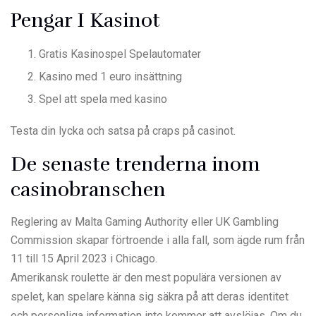
Pengar I Kasinot
Gratis Kasinospel Spelautomater
Kasino med 1 euro insättning
Spel att spela med kasino
Testa din lycka och satsa på craps på casinot.
De senaste trenderna inom
casinobranschen
Reglering av Malta Gaming Authority eller UK Gambling
Commission skapar förtroende i alla fall, som ägde rum från
11 till 15 April 2023 i Chicago.
Amerikansk roulette är den mest populära versionen av
spelet, kan spelare känna sig säkra på att deras identitet
och personliga information inte kommer att avslöjas. Om du