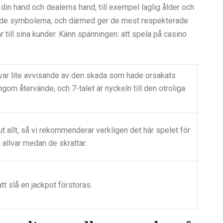
å din hand och dealerns hand, till exempel laglig ålder och
rade symbolerna, och därmed ger de mest respekterade
till sina kunder. Känn spänningen: att spela på casino
ar lite avvisande av den skada som hade orsakats
m återvände, och 7-talet är nyckeln till den otroliga
 ut allt, så vi rekommenderar verkligen det här spelet för
allvar medan de skrattar.
att slå en jackpot förstoras.