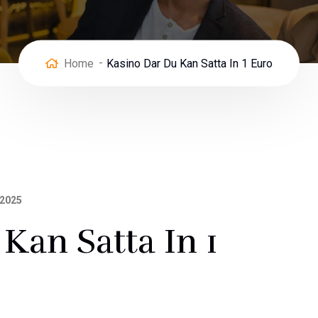
Home
Kasino Dar Du Kan Satta In 1 Euro
 2025
Kan Satta In 1