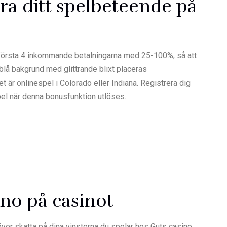
era ditt spelbeteende på
e första 4 inkommande betalningarna med 25-100%, så att
 blå bakgrund med glittrande blixt placeras
 är onlinespel i Colorado eller Indiana. Registrera dig
pel när denna bonusfunktion utlöses.
no på casinot
ver skatta på dina vinsterna du spelar hos Guts casino,