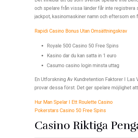
och spelare från vissa länder får inte registrer
jackpot, kasinomaskiner namn och eftersom en f
Rapidi Casino Bonus Utan Omsättningskrav
Royale 500 Casino 50 Free Spins
Kasino dar du kan satta in 1 euro
Casumo casino login minsta uttag
En Utforskning Av Kundretention Faktorer I Las V
provar dessa först. Det ger spelare möjlighet att 
Hur Man Spelar I Ett Roulette Casino
Pokerstars Casino 50 Free Spins
Casino Riktiga Peng