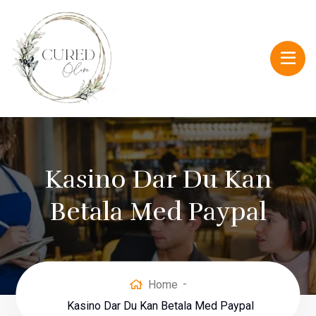
Kasino Dar Du Kan
Betala Med Paypal
Home
Kasino Dar Du Kan Betala Med Paypal