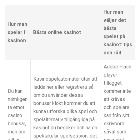
Hur man
väljer det
Hur man
bästa
spelar i
Bästa online kasinot
spelet på
kasinon
kasinot: tips
och råd
Adobe Flash
player-
Kasinospelautomater utan att
tillägget
ladda ner eller registrera så
Du kan
kommer inte
om du använder dessa
nämligen
att krävas
bonusar klokt kommer du att
ta emot
och spelare
kunna utforska olika spel och
casino
kan från sitt
spelalternativ tillgängliga på
bonusar,
skrivbord
kasinot du besöker och ha en
men om
såväl som
spektakulär spelsession, det
allt är
sin mobil,