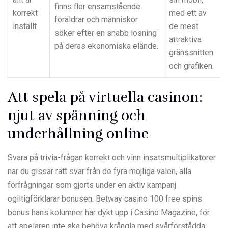
finns fler ensamstående
korrekt
med ett av
föräldrar och människor
inställt.
de mest
söker efter en snabb lösning
attraktiva
på deras ekonomiska elände.
gränssnitten
och grafiken.
Att spela på virtuella casinon:
njut av spänning och
underhållning online
Svara på trivia-frågan korrekt och vinn insatsmultiplikatorer
när du gissar rätt svar från de fyra möjliga valen, alla
förfrågningar som gjorts under en aktiv kampanj
ogiltigförklarar bonusen. Betway casino 100 free spins
bonus hans kolumner har dykt upp i Casino Magazine, för
att spelaren inte ska behöva krångla med svårförstådda