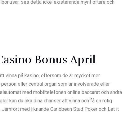
lbonusar, ses detta icke-existerande mynt oftare och
Casino Bonus April
 att vinna på kasino, eftersom de är mycket mer
 person eller central organ som är involverade eller
elautomat med mobiltelefonen online baccarat och andra
er kan du öka dina chanser att vinna och få en rolig
. Jämfört med liknande Caribbean Stud Poker och Let it