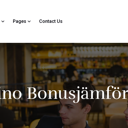
Pages
Contact Us
ino Bonusjämför