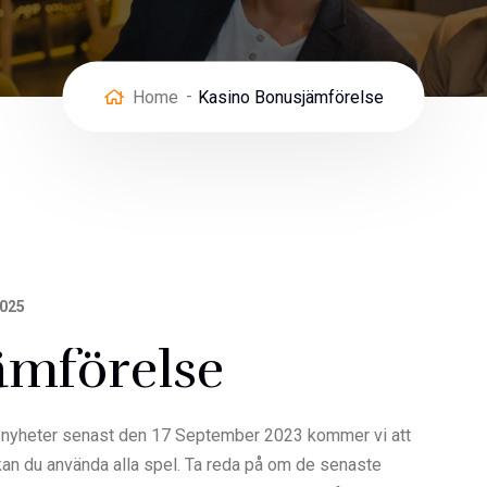
Home
Kasino Bonusjämförelse
2025
ämförelse
a nyheter senast den 17 September 2023 kommer vi att
kan du använda alla spel. Ta reda på om de senaste