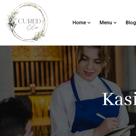
Home
Menu
Blog
Kas