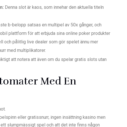
n:
Denna slot är kaos, som innehar den aktuella titeln
åste b-belopp satsas en multipel av 50x gånger, och
il plattform för att erbjuda sina online poker produkter
ll och pålitlig live dealer som gör spelet ännu mer
rr med multiplikatorer.
iktigt att notera att även om du spelar gratis slots utan
utomater Med En
ot.
pelspinn eller gratissnurr, ingen insättning kasino men
är ett slumpmässigt spel och att det inte finns någon