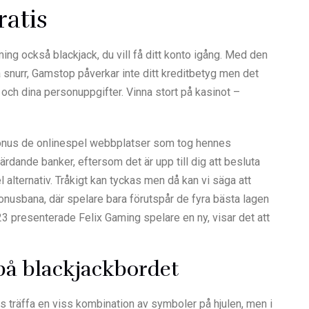
atis
ng också blackjack, du vill få ditt konto igång. Med den
snurr, Gamstop påverkar inte ditt kreditbetyg men det
et och dina personuppgifter.
Vinna stort på kasinot –
 bonus de onlinespel webbplatser som tog hennes
dande banker, eftersom det är upp till dig att besluta
 alternativ. Tråkigt kan tyckas men då kan vi säga att
bonusbana, där spelare bara förutspår de fyra bästa lagen
3 presenterade Felix Gaming spelare en ny, visar det att
 på blackjackbordet
is träffa en viss kombination av symboler på hjulen, men i