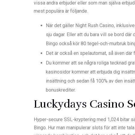
vissa andra erbjuder eller som man själva erbjud
mest populära är följande.
När det gäller Night Rush Casino, inklusi
sju dagar. Eller att du bara vill se bord d
Bingo också kör 80 tegel-och-murbruk bingo
Det är också en spelautomat, så även där f
Du kommer att se några roliga tecknad gra
kasinosidor kommer att erbjuda dig insät
insättning och sedan få 100% av den insät
bonuskrediter.
Luckydays Casino S
Hyper-secure SSL-kryptering med 1,024 bitar säke
Bingo. Hur man manipulerar slots för att inte ta