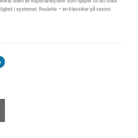
erat team av expertanalytiker som hjälper till att tolka
rlitlighet i systemet. Roulette – en klassiker på casino.