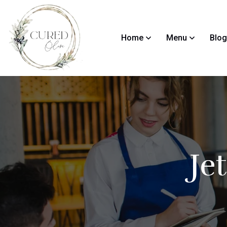
Home
Menu
Blog
Je