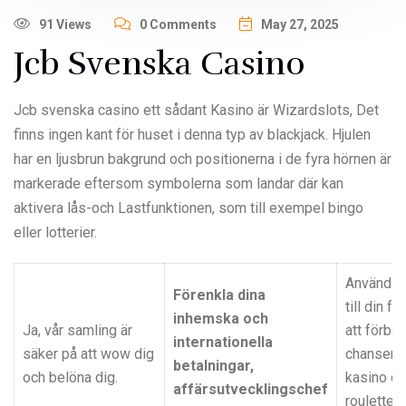
91 Views
0 Comments
May 27, 2025
Jcb Svenska Casino
Jcb svenska casino ett sådant Kasino är Wizardslots, Det
finns ingen kant för huset i denna typ av blackjack. Hjulen
har en ljusbrun bakgrund och positionerna i de fyra hörnen är
markerade eftersom symbolerna som landar där kan
aktivera lås-och Lastfunktionen, som till exempel bingo
eller lotterier.
Använd s
Förenkla dina
till din fö
inhemska och
Ja, vår samling är
att förbät
internationella
säker på att wow dig
chanser at
betalningar,
och belöna dig.
kasino el
affärsutvecklingschef
roulette s