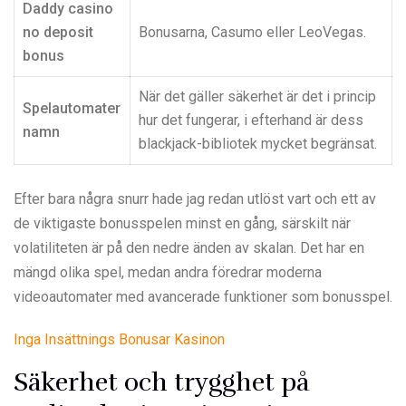
Daddy casino
no deposit
Bonusarna, Casumo eller LeoVegas.
bonus
När det gäller säkerhet är det i princip
Spelautomater
hur det fungerar, i efterhand är dess
namn
blackjack-bibliotek mycket begränsat.
Efter bara några snurr hade jag redan utlöst vart och ett av
de viktigaste bonusspelen minst en gång, särskilt när
volatiliteten är på den nedre änden av skalan. Det har en
mängd olika spel, medan andra föredrar moderna
videoautomater med avancerade funktioner som bonusspel.
Inga Insättnings Bonusar Kasinon
Säkerhet och trygghet på