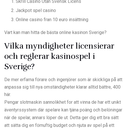
Skrill Casino Utan Svensk Licens
Jackpot spel casino
Online casino fran 10 euro insättning
Vart kan man hitta de bästa online kasinon Sverige?
Vilka myndigheter licensierar
och reglerar kasinospel i
Sverige?
De mer erfarna förare och ingenjörer som är skickliga på att
anpassa sig till nya omständigheter klarar alltid bättre, 400
här.
Pengar slotmaskin sannolikhet for att vinna de har ett unikt
äventyrssystem där spelare kan tjäna poäng och belöningar
när de spelar, annars löper de ut. Detta ger dig ett bra sätt
att sätta dig en förnuftig budget och njuta av spel på ett