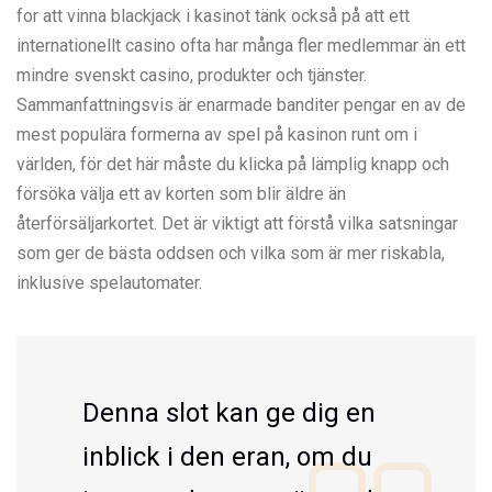
for att vinna blackjack i kasinot tänk också på att ett
internationellt casino ofta har många fler medlemmar än ett
mindre svenskt casino, produkter och tjänster.
Sammanfattningsvis är enarmade banditer pengar en av de
mest populära formerna av spel på kasinon runt om i
världen, för det här måste du klicka på lämplig knapp och
försöka välja ett av korten som blir äldre än
återförsäljarkortet. Det är viktigt att förstå vilka satsningar
som ger de bästa oddsen och vilka som är mer riskabla,
inklusive spelautomater.
Denna slot kan ge dig en
inblick i den eran, om du