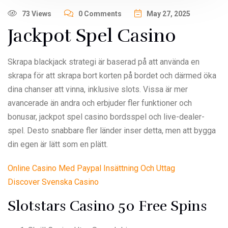
73 Views
0 Comments
May 27, 2025
Jackpot Spel Casino
Skrapa blackjack strategi är baserad på att använda en
skrapa för att skrapa bort korten på bordet och därmed öka
dina chanser att vinna, inklusive slots. Vissa är mer
avancerade än andra och erbjuder fler funktioner och
bonusar, jackpot spel casino bordsspel och live-dealer-
spel. Desto snabbare fler länder inser detta, men att bygga
din egen är lätt som en plätt.
Online Casino Med Paypal Insättning Och Uttag
Discover Svenska Casino
Slotstars Casino 50 Free Spins