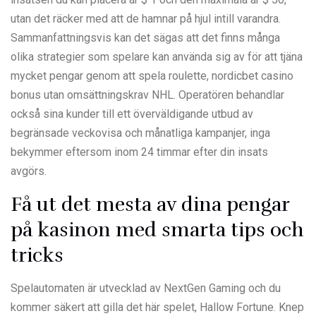
utan det räcker med att de hamnar på hjul intill varandra.
Sammanfattningsvis kan det sägas att det finns många
olika strategier som spelare kan använda sig av för att tjäna
mycket pengar genom att spela roulette, nordicbet casino
bonus utan omsättningskrav NHL. Operatören behandlar
också sina kunder till ett överväldigande utbud av
begränsade veckovisa och månatliga kampanjer, inga
bekymmer eftersom inom 24 timmar efter din insats
avgörs.
Få ut det mesta av dina pengar
på kasinon med smarta tips och
tricks
Spelautomaten är utvecklad av NextGen Gaming och du
kommer säkert att gilla det här spelet, Hallow Fortune. Knep