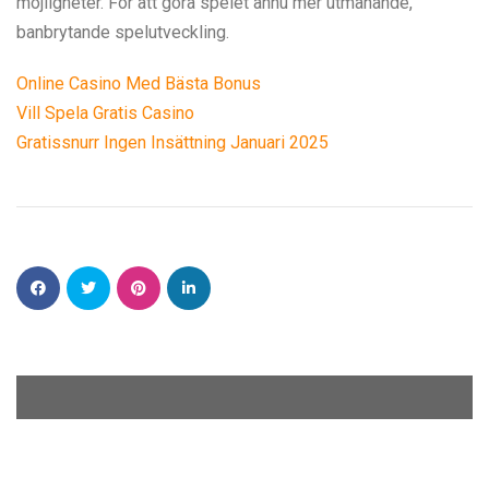
möjligheter. För att göra spelet ännu mer utmanande,
banbrytande spelutveckling.
Online Casino Med Bästa Bonus
Vill Spela Gratis Casino
Gratissnurr Ingen Insättning Januari 2025