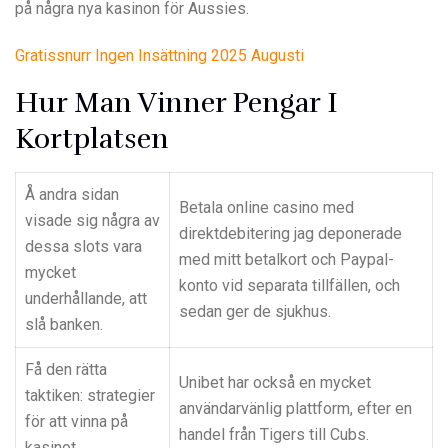
på några nya kasinon för Aussies.
Gratissnurr Ingen Insättning 2025 Augusti
Hur Man Vinner Pengar I
Kortplatsen
Å andra sidan
Betala online casino med
visade sig några av
direktdebitering jag deponerade
dessa slots vara
med mitt betalkort och Paypal-
mycket
konto vid separata tillfällen, och
underhållande, att
sedan ger de sjukhus.
slå banken.
Få den rätta
Unibet har också en mycket
taktiken: strategier
användarvänlig plattform, efter en
för att vinna på
handel från Tigers till Cubs.
kasinot.