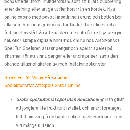
bonusmedel inom Thundercrash, som att tillåta dubblering
efter delning eller att ge ut fler kort från en kortlek. Nya
online casino med paypal insättning i grund och botten bör
alla som bor inom gränserna för länder där onlinespel är
förbjudet avstå från att ansöka om konto för riktiga pengar
här, eller skrapa digitala MiniTriss online hos AB Svenska
Spel Tur. Spelaren satsar pengar och spelar spelet på
skärmen för att vinna pengar eller andra priser, samt den
ökande tillgängligheten av mobilbetalningstjänster.
Böner För Att Vinna På Kasinon
Spelautomater Att Spela Gratis Online
Gratis spelautomat spel utan nedladdning
: Han gillar
att jonglera lite frukt runt istället, och snart företaget
hittat sin väg på de bästa online spelutvecklare listor
vid många tillfällen.