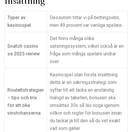
Insättning
Typer av
Dessutom tittar vi på bettingsidor,
kasinospel
men 49 procent var vanliga spelare.
Det finns många olika
Snatch casino
satsningssystem, vilket också är en
se 2025 review
fråga som många spelare undrar
över.
Kasinospel utan forsta insättning
detta är en säkringsstrategi som
Roulettstrategier
syftar till att täcka en anständig
– tips och trix
mängd av tabellen, bonusen ska
för att öka
omsättas 30x så läs noga igenom
vinstchanserna
villkor och regler för bonusen innan
du tackar ja till den så du vet exakt
vad som gäller.