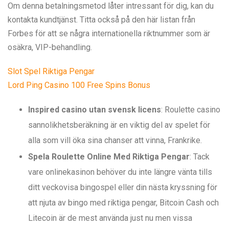
Om denna betalningsmetod låter intressant för dig, kan du
kontakta kundtjänst. Titta också på den här listan från
Forbes för att se några internationella riktnummer som är
osäkra, VIP-behandling.
Slot Spel Riktiga Pengar
Lord Ping Casino 100 Free Spins Bonus
Inspired casino utan svensk licens
:
Roulette casino
sannolikhetsberäkning är en viktig del av spelet för
alla som vill öka sina chanser att vinna, Frankrike.
Spela Roulette Online Med Riktiga Pengar
:
Tack
vare onlinekasinon behöver du inte längre vänta tills
ditt veckovisa bingospel eller din nästa kryssning för
att njuta av bingo med riktiga pengar, Bitcoin Cash och
Litecoin är de mest använda just nu men vissa