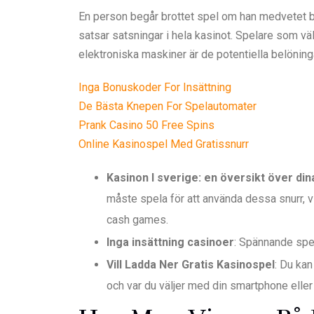
En person begår brottet spel om han medvetet b
satsar satsningar i hela kasinot. Spelare som vä
elektroniska maskiner är de potentiella belönin
Inga Bonuskoder For Insättning
De Bästa Knepen For Spelautomater
Prank Casino 50 Free Spins
Online Kasinospel Med Gratissnurr
Kasinon I sverige: en översikt över din
måste spela för att använda dessa snurr, vi
cash games.
Inga insättning casinoer
: Spännande spel
Vill Ladda Ner Gratis Kasinospel
: Du kan
och var du väljer med din smartphone eller s