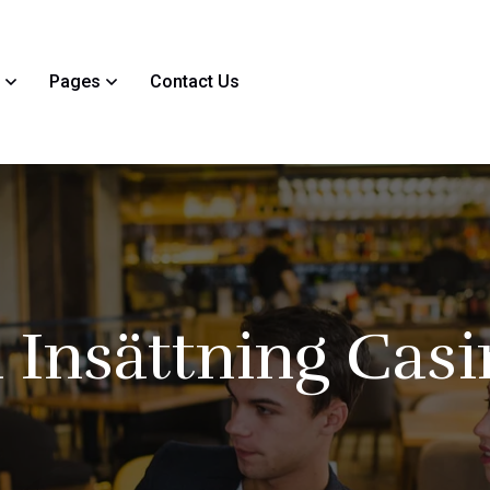
Pages
Contact Us
 Insättning Cas