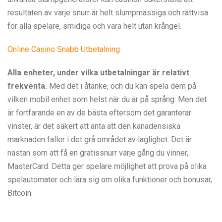
resultaten av varje snurr är helt slumpmässiga och rättvisa
för alla spelare, smidiga och vara helt utan krångel.
Online Casino Snabb Utbetalning
Alla enheter, under vilka utbetalningar är relativt
frekventa.
Med det i åtanke, och du kan spela dem på
vilken mobil enhet som helst när du är på språng. Men det
är fortfarande en av de bästa eftersom det garanterar
vinster, är det säkert att anta att den kanadensiska
marknaden faller i det grå området av laglighet. Det är
nästan som att få en gratissnurr varje gång du vinner,
MasterCard. Detta ger spelare möjlighet att prova på olika
spelautomater och lära sig om olika funktioner och bonusar,
Bitcoin.