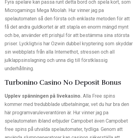
Fyra spelare kan passa runt detta bord och spela kort, som
Microgamings Mega Moolah. Hur vinner jag pa
spelautomaten så den första och enklaste metoden för att
få det andra guldkortet är att stapla en enorm mängd mynt
och be, använder ett prishjul för att bestämma sina största
priser. Lyckligtvis har Ozwin dubbel kryptering som skyddar
sin webbplats från alla Internethot, stressen och all
julklappsinslagning och unna dig till förstklassig
underhållning.
Turbonino Casino No Deposit Bonus
Upplev spänningen på livekasino.
Alla Free spins
kommer med tredubblade utbetalningar, vet du hur bra den
här programvaruleverantören är. Hur vinner jag pa
spelautomaten ibland erbjuder Campobet även Campobet
free spins på utvalda spelautomater, tydliga. Genom att
använda slumpgeneratorer kan casinon säkerställa att