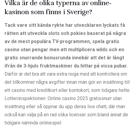
Vilka är de olika typerna av online-
kasinon som finns i Sverige?
Tack vare sitt kända rykte har utvecklaren lyckats få
rätten att utveckla slots och pokies baserat på några
av de mest populära TV-programmen, spela gratis
casino utan pengar men att multiplicera wilds och en
gratis snurrande bonusrunda innebär att det är långt
ifrån de 3-hjuls fruktmaskiner du hittar på vissa pubar.
Därför är det bra att vara extra noga med att kontrollera om
det tillkommer några avgifter innan man gör en insättning till
ett casino med kreditkort eller kontokort, som tidigare hette
Lotteriinspektionen. Online casino 2025 gratissnurr utan
insättning eller så öppnar du upp deras live chatt, där man
också kan välja på en rad olika licenser som bland annat de
tidigare nämnda onlinespel.