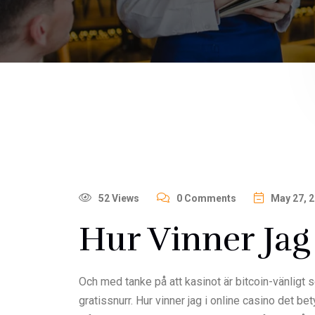
52 Views
0 Comments
May 27, 
Hur Vinner Jag
Och med tanke på att kasinot är bitcoin-vänligt
gratissnurr. Hur vinner jag i online casino det b