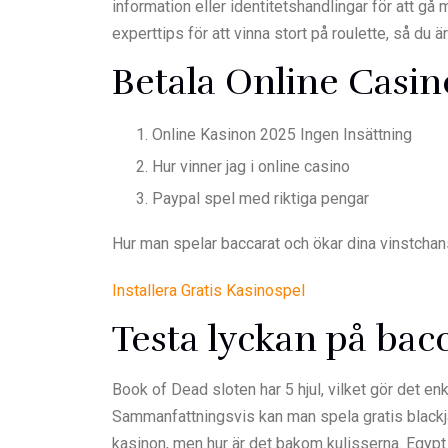
information eller identitetshandlingar för att gå 
experttips för att vinna stort på roulette, så du är
Betala Online Casin
Online Kasinon 2025 Ingen Insättning
Hur vinner jag i online casino
Paypal spel med riktiga pengar
Hur man spelar baccarat och ökar dina vinstchan
Installera Gratis Kasinospel
Testa lyckan på bac
Book of Dead sloten har 5 hjul, vilket gör det enk
Sammanfattningsvis kan man spela gratis blackj
kasinon, men hur är det bakom kulisserna. Egypt