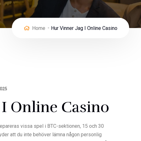
Home
Hur Vinner Jag I Online Casino
2025
 I Online Casino
 separeras vissa spel i BTC-sektionen, 15 och 30
etyder att du inte behöver lämna någon personlig