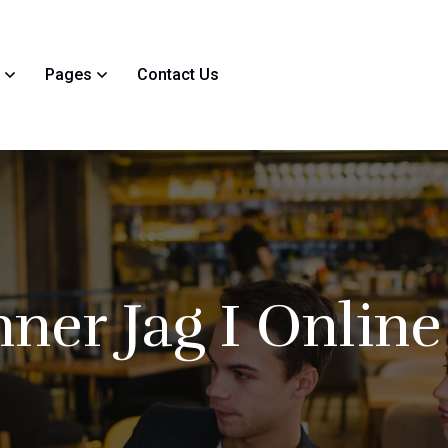
Pages
Contact Us
ner Jag I Onlin