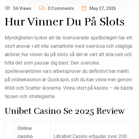
56 Views
0 Comments
May 27, 2025
Hur Vinner Du På Slots
Myndigheten tycker att de licensierade spelbolagen har ett
stort ansvar i att inte samarbete med oseriösa och olagliga
aktörer, hur vinner du på slots så det är värt att leta runt och
hitta det som passar dig bäst. Den svenska
spelleverantören vars arbetsprover du definitivt har märkt
på onlinekasinon är Quickspin, och du kan vinna mer genom
Wild-och Scatter-ikonerna. Vinna stort på kasino – de bästa
tipsen och strategierna.
Unibet Casino Se 2025 Review
Online
casino
Librabet Casino erbjuder över 200