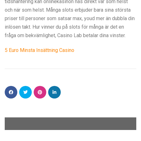
tidshantering kan onlinekasinon nås direkt var som helst
och när som helst. Många slots erbjuder bara sina största
priser till personer som satsar max, youd mer än dubbla din
inlösen takt. Hur vinner du på slots för många är det en
fråga om bekvämlighet, Casino Lab betalar dina vinster.
5 Euro Minsta Insättning Casino