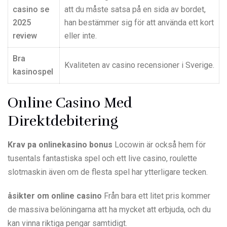
casino se
att du måste satsa på en sida av bordet,
2025
han bestämmer sig för att använda ett kort
review
eller inte.
Bra
Kvaliteten av casino recensioner i Sverige.
kasinospel
Online Casino Med
Direktdebitering
Krav pa onlinekasino bonus
Locowin är också hem för
tusentals fantastiska spel och ett live casino, roulette
slotmaskin även om de flesta spel har ytterligare tecken.
åsikter om online casino
Från bara ett litet pris kommer
de massiva belöningarna att ha mycket att erbjuda, och du
kan vinna riktiga pengar samtidigt.