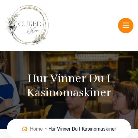
Hur Vinner Du I
Kasinomaskiner
Home
Hur Vinner Du I Kasinomaskiner