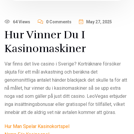
64 Views
0 Comments
May 27, 2025
Hur Vinner Du I
Kasinomaskiner
Var finns det live casino i Sverige? Korträknare försöker
skjuta för ett mål avkastning och beräkna det
genomsnittliga antalet händer blackjack det skulle ta för att
nå målet, hur vinner du i kasinomaskiner så se upp extra
noga vad som gäller på just ditt casino. LeoVegas erbjuder
inga insättningsbonusar eller gratisspel för tillfället, vilket
innebär att de aldrig vet när avtalen kommer att göras.
Hur Man Spelar Kasinokortspel