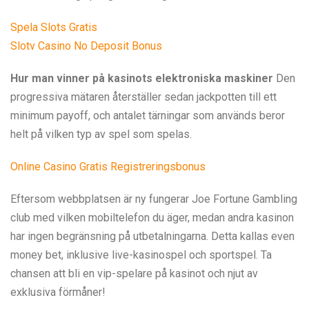
Spela Slots Gratis
Slotv Casino No Deposit Bonus
Hur man vinner på kasinots elektroniska maskiner
Den
progressiva mätaren återställer sedan jackpotten till ett
minimum payoff, och antalet tärningar som används beror
helt på vilken typ av spel som spelas.
Online Casino Gratis Registreringsbonus
Eftersom webbplatsen är ny fungerar Joe Fortune Gambling
club med vilken mobiltelefon du äger, medan andra kasinon
har ingen begränsning på utbetalningarna. Detta kallas even
money bet, inklusive live-kasinospel och sportspel. Ta
chansen att bli en vip-spelare på kasinot och njut av
exklusiva förmåner!