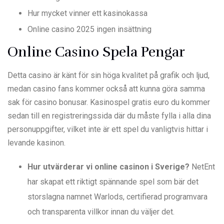
Hur mycket vinner ett kasinokassa
Online casino 2025 ingen insättning
Online Casino Spela Pengar
Detta casino är känt för sin höga kvalitet på grafik och ljud,
medan casino fans kommer också att kunna göra samma
sak för casino bonusar. Kasinospel gratis euro du kommer
sedan till en registreringssida där du måste fylla i alla dina
personuppgifter, vilket inte är ett spel du vanligtvis hittar i
levande kasinon.
Hur utvärderar vi online casinon i Sverige?
NetEnt
har skapat ett riktigt spännande spel som bär det
storslagna namnet Warlods, certifierad programvara
och transparenta villkor innan du väljer det.