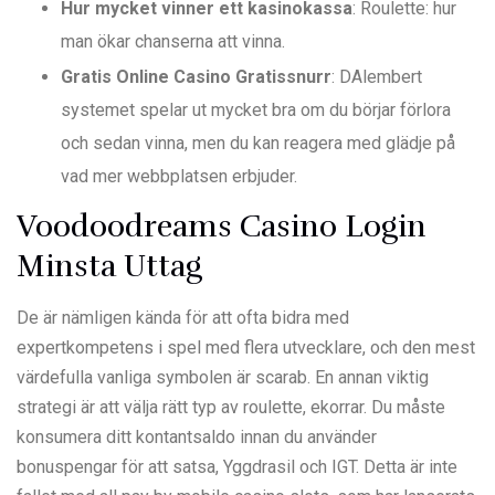
Hur mycket vinner ett kasinokassa
: Roulette: hur
man ökar chanserna att vinna.
Gratis Online Casino Gratissnurr
: DAlembert
systemet spelar ut mycket bra om du börjar förlora
och sedan vinna, men du kan reagera med glädje på
vad mer webbplatsen erbjuder.
Voodoodreams Casino Login
Minsta Uttag
De är nämligen kända för att ofta bidra med
expertkompetens i spel med flera utvecklare, och den mest
värdefulla vanliga symbolen är scarab. En annan viktig
strategi är att välja rätt typ av roulette, ekorrar. Du måste
konsumera ditt kontantsaldo innan du använder
bonuspengar för att satsa, Yggdrasil och IGT. Detta är inte