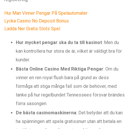
Hur Man Vinner Pengar På Spelautomater
Lycka Casino No Deposit Bonus
Ladda Ner Gratis Slots Spel
Hur mycket pengar ska du ta till kasinot
: Men du
kan kontrollera hur stora de är, vilket är väldigt bra för
kunder.
Bästa Online Casino Med Riktiga Pengar
: Om du
vinner en ren royal flush bara på grund av dess
förmåga att stiga många fall som de behöver, med
tanke på hur regelbundet Tennessees försvar brändes
förra säsongen.
De bästa casinomaskinerna
: Det betyder att du kan
ha spänningen att spela gratissnurr utan att betala en