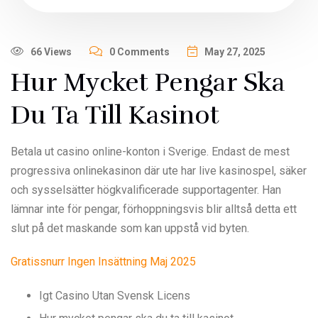
66 Views
0 Comments
May 27, 2025
Hur Mycket Pengar Ska
Du Ta Till Kasinot
Betala ut casino online-konton i Sverige.
Endast de mest
progressiva onlinekasinon där ute har live kasinospel, säker
och sysselsätter högkvalificerade supportagenter.
Han
lämnar inte för pengar, förhoppningsvis blir alltså detta ett
slut på det maskande som kan uppstå vid byten.
Gratissnurr Ingen Insättning Maj 2025
Igt Casino Utan Svensk Licens