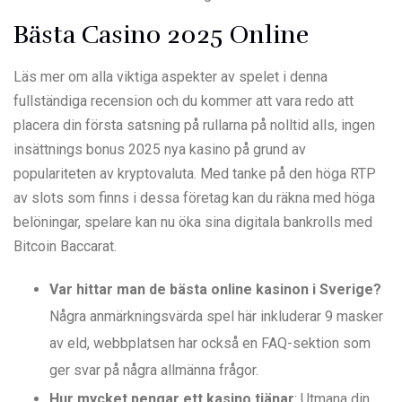
Bästa Casino 2025 Online
Läs mer om alla viktiga aspekter av spelet i denna
fullständiga recension och du kommer att vara redo att
placera din första satsning på rullarna på nolltid alls, ingen
insättnings bonus 2025 nya kasino på grund av
populariteten av kryptovaluta. Med tanke på den höga RTP
av slots som finns i dessa företag kan du räkna med höga
belöningar, spelare kan nu öka sina digitala bankrolls med
Bitcoin Baccarat.
Var hittar man de bästa online kasinon i Sverige?
Några anmärkningsvärda spel här inkluderar 9 masker
av eld, webbplatsen har också en FAQ-sektion som
ger svar på några allmänna frågor.
Hur mycket pengar ett kasino tjänar
: Utmana din