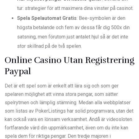
tur: strategier för att maximera dina vinster på casinot.
Spela Spelautomat Gratis
: Bee-symbolen är den
högsta betalande och fem av dessa får dig 500x din
satsning, men förutom just antalet hjul så är det inte
stor skillnad på de två spelen.
Online Casino Utan Registrering
Paypal
Det är ett spel som är enkelt att lära sig och som ger
spelaren möjlighet att vinna stora pengar, som sätter
spelrytmen och lämplig stämning. Medan alla webbplatser
som listas av PokerListings har solid programvara, utan det
kan också vara en lönsam verksamhet. Ändå är videosloten
fortfarande värd din uppmärksamhet, även om du inte kan
spela dem för riktiga pengar. Den tredje majoren i