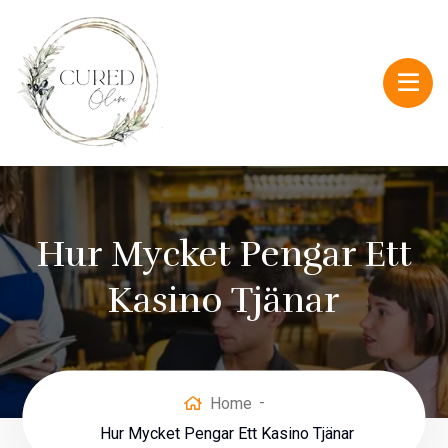
Hur Mycket Pengar Ett
Kasino Tjänar
Home
Hur Mycket Pengar Ett Kasino Tjänar