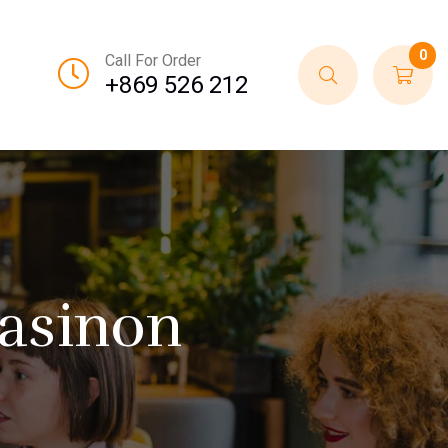
0
Call For Order
+869 526 212
Kasinon