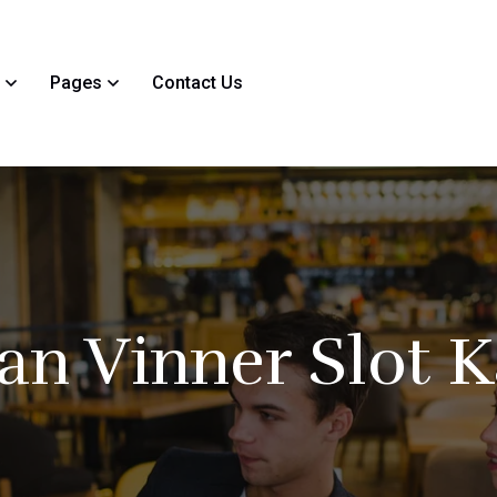
Pages
Contact Us
n Vinner Slot 