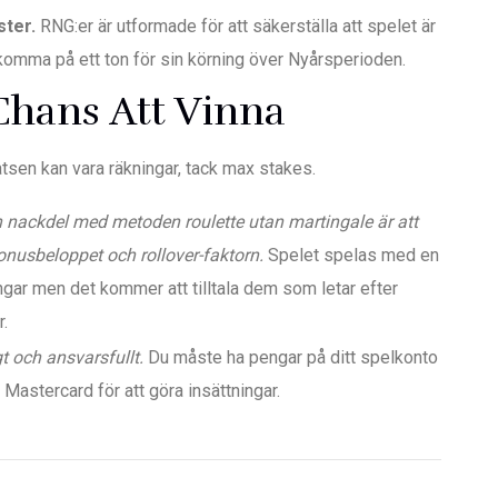
ster.
RNG:er är utformade för att säkerställa att spelet är
komma på ett ton för sin körning över Nyårsperioden.
Chans Att Vinna
sen kan vara räkningar, tack max stakes.
 nackdel med metoden roulette utan martingale är att
bonusbeloppet och rollover-faktorn.
Spelet spelas med en
pengar men det kommer att tilltala dem som letar efter
r.
t och ansvarsfullt.
Du måste ha pengar på ditt spelkonto
Mastercard för att göra insättningar.