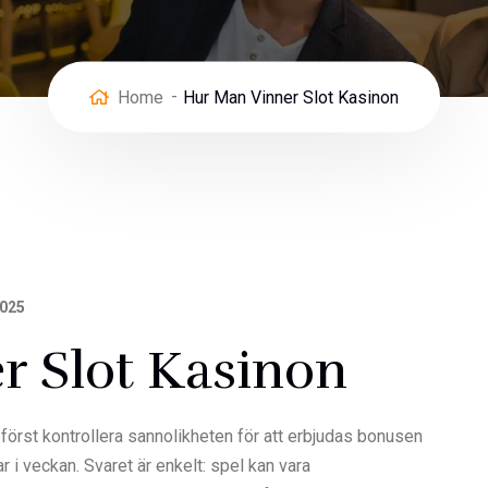
Home
Hur Man Vinner Slot Kasinon
2025
r Slot Kasinon
först kontrollera sannolikheten för att erbjudas bonusen
r i veckan. Svaret är enkelt: spel kan vara