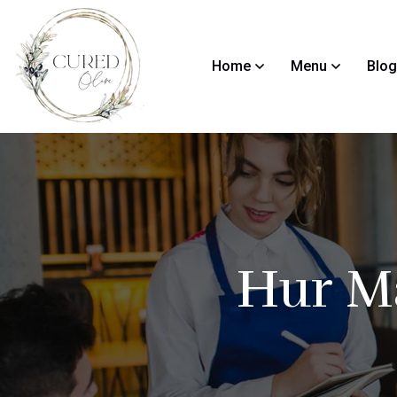
Home
Menu
Blog
Hur Ma