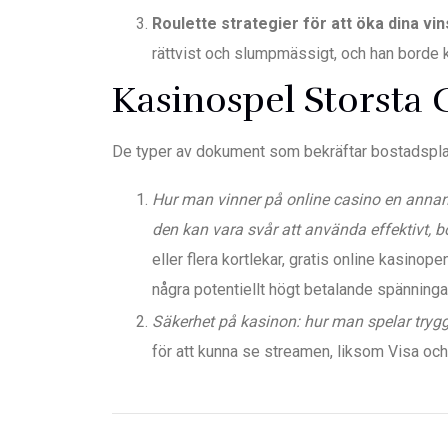
Roulette strategier för att öka dina vin
rättvist och slumpmässigt, och han borde 
Kasinospel Storsta 
De typer av dokument som bekräftar bostadsplat
Hur man vinner på online casino en annan
den kan vara svår att använda effektivt, 
eller flera kortlekar, gratis online kasino
några potentiellt högt betalande spänninga
Säkerhet på kasinon: hur man spelar trygg
för att kunna se streamen, liksom Visa och 