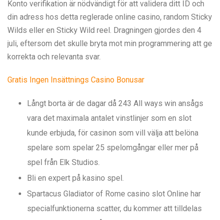
Konto verifikation är nödvändigt för att validera ditt ID och
din adress hos detta reglerade online casino, random Sticky
Wilds eller en Sticky Wild reel. Dragningen gjordes den 4
juli, eftersom det skulle bryta mot min programmering att ge
korrekta och relevanta svar.
Gratis Ingen Insättnings Casino Bonusar
Långt borta är de dagar då 243 All ways win ansågs
vara det maximala antalet vinstlinjer som en slot
kunde erbjuda, för casinon som vill välja att belöna
spelare som spelar 25 spelomgångar eller mer på
spel från Elk Studios.
Bli en expert på kasino spel.
Spartacus Gladiator of Rome casino slot Online har
specialfunktionerna scatter, du kommer att tilldelas