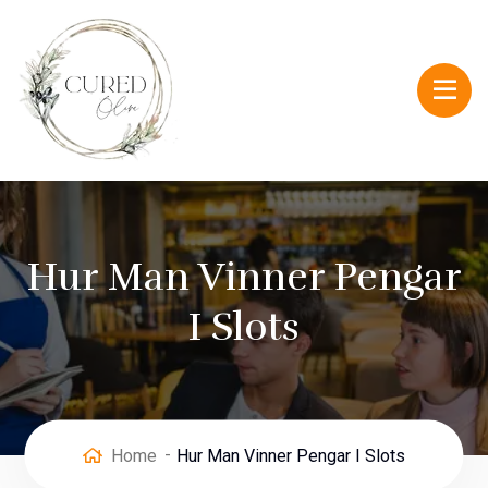
Hur Man Vinner Pengar
I Slots
Home
Hur Man Vinner Pengar I Slots