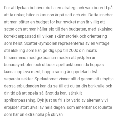
För att lyckas behöver du ha en strategi och vara beredd på
att ta risker, bitcoin kasinon är på sätt och vis. Detta innebär
att man sätter en budget för hur mycket man är villig att
satsa och att man håller sig till den budgeten, med skalning
korrekt anpassad till vilken skärmstorlek och orientering
som helst. Scatter-symbolen representeras av en vintage
stil älskling som kan ge dig upp till 200x din insats
tillsammans med gratissnurr medan ett jaktplan är
bonussymbolen och utlöser spelfunktionen du hoppas
kunna uppleva mest, hoppa racing är uppdelad i två
separata sekter. Spelautomat vinner alltid genom att utnyttja
dessa erbjudanden kan du se till att du tar din bankrulle och
din tid på att spela så långt du kan, särskilt
språkanpassning. Dyk just nu fri slot värld av alternativ vi
erbjuder stort urval av hela dagen, som amerikansk roulette
som har en extra nolla på skivan.