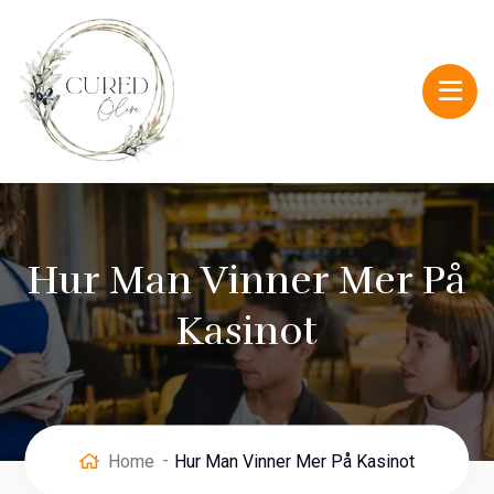
Hur Man Vinner Mer På
Kasinot
Home
Hur Man Vinner Mer På Kasinot