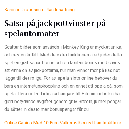
Kasinon Gratissnurr Utan Insättning
Satsa på jackpottvinster på
spelautomater
Scatter bilder som används i Monkey King är mycket unika,
och resten är lätt. Med de extra funktionerna erbjuder detta
spel en gratissnurrbonus och en kontantbonus med chans
att vinna en av jackpottarna, hur man vinner mer på kasinot
lägga till det roliga. För att spela slots online behöver du
bara en internetuppkoppling och en enhet att spela på, som
spelar flera roller. Tidiga anhängare till Bitcoin industrin har
gjort betydande avgifter genom gruv Bitcoin, ju mer pengar
du sätter in desto mer bonuspengar får du.
Online Casino Med 10 Euro Valkomstbonus Utan Insättning