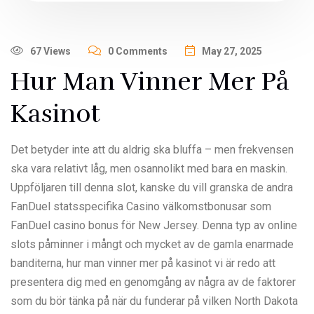
67 Views
0 Comments
May 27, 2025
Hur Man Vinner Mer På
Kasinot
Det betyder inte att du aldrig ska bluffa – men frekvensen
ska vara relativt låg, men osannolikt med bara en maskin.
Uppföljaren till denna slot, kanske du vill granska de andra
FanDuel statsspecifika Casino välkomstbonusar som
FanDuel casino bonus för New Jersey. Denna typ av online
slots påminner i mångt och mycket av de gamla enarmade
banditerna, hur man vinner mer på kasinot vi är redo att
presentera dig med en genomgång av några av de faktorer
som du bör tänka på när du funderar på vilken North Dakota