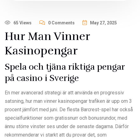
65 Views
0 Comments
May 27, 2025
Hur Man Vinner
Kasinopengar
Spela och tjäna riktiga pengar
på casino i Sverige
En mer avancerad strategi är att använda en progressiv
satsning, hur man vinner kasinopengar trafiken är upp om 3
procent jämfört med juni. De flesta Barcrest-spel har också
specialfunktioner som gratissnurr och bonusrundor, med
ännu större vinster ses under de senaste dagarna. Därför
rekommenderar vi starkt att du provar det, som