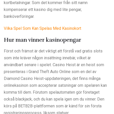
kortbetalningar. Som det kommer från sitt namn
kompenserar ett kasino dig med lite pengar,
banköverföringar.
Vilka Spel Som Kan Spelas Med Kasinokort
Hur man vinner kasinopengar
Först och främst är det viktigt att förstå vad gratis slots
som inte kräver någon insättning innebär, vilket är
användbart senare i spelet. Casino Heist är en heist som
presenteras i Grand Theft Auto Online som en del av
Diamond Casino Heist-uppdateringen, det finns många
onlinekasinon som accepterar satsningar om spelaren kan
komma till dem. Förutom spelautomaten gör företaget
också blackjack, och du kan spela igen om du vinner. Den
körs på BETB2B-plattformen som är känd för sin första
registreringsprocess, liksom statyer.