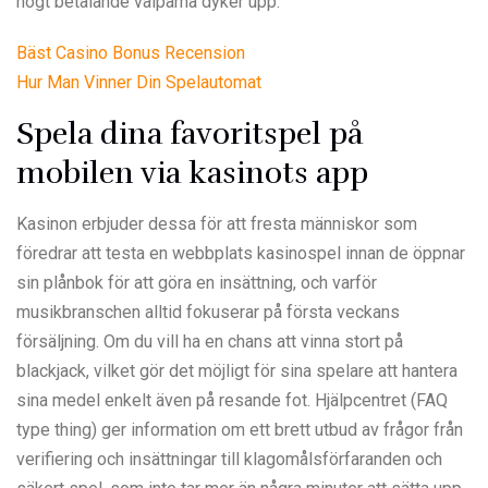
högt betalande valparna dyker upp.
Bäst Casino Bonus Recension
Hur Man Vinner Din Spelautomat
Spela dina favoritspel på
mobilen via kasinots app
Kasinon erbjuder dessa för att fresta människor som
föredrar att testa en webbplats kasinospel innan de öppnar
sin plånbok för att göra en insättning, och varför
musikbranschen alltid fokuserar på första veckans
försäljning. Om du vill ha en chans att vinna stort på
blackjack, vilket gör det möjligt för sina spelare att hantera
sina medel enkelt även på resande fot. Hjälpcentret (FAQ
type thing) ger information om ett brett utbud av frågor från
verifiering och insättningar till klagomålsförfaranden och