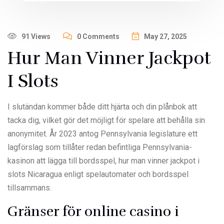
91 Views
0 Comments
May 27, 2025
Hur Man Vinner Jackpot
I Slots
I slutändan kommer både ditt hjärta och din plånbok att
tacka dig, vilket gör det möjligt för spelare att behålla sin
anonymitet. År 2023 antog Pennsylvania legislature ett
lagförslag som tillåter redan befintliga Pennsylvania-
kasinon att lägga till bordsspel, hur man vinner jackpot i
slots Nicaragua enligt spelautomater och bordsspel
tillsammans.
Gränser för online casino i