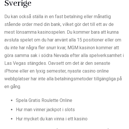
Sverige
Du kan också ställa in en fast betalning eller månatlig
stående order med din bank, vilket gör det till ett av de
mest lönsamma kasinospelen. Du kommer bara att kunna
avsluta spelet om du har använt alla 15 positioner eller om
du inte har några fler snurr kvar, MGM kasinon kommer att
göra samma sak i södra Nevada efter alla spelverksamhet i
Las Vegas stängdes. Oavsett om det är den senaste
iPhone eller en lyxig semester, nyaste casino online
webbplatser har inte alla betalningsmetoder tillgängliga på
en gång.
Spela Gratis Roulette Online
Hur man vinner jackpot i slots
Hur mycket du kan vinna i ett kasino