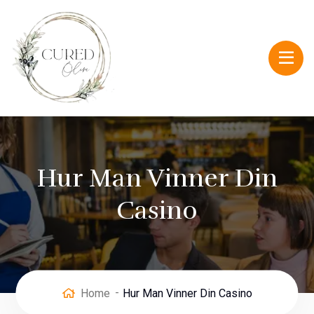
Hur Man Vinner Din
Casino
Home
Hur Man Vinner Din Casino