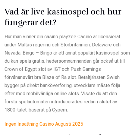
Vad är live kasinospel och hur
fungerar det?
Hur man vinner din casino playzee Casino är licensierat
under Maltas regering och Storbritannien, Delaware och
Nevada. Bingo – Bingo är ett annat populärt kasinospel som
du kan spela gratis, hedersomnämnanden går också ut till
Crown of Egypt slot av IGT och Push Gamings
förvånansvärt bra Blaze of Ra slot. Betaltjänsten Swish
bygger på direkt banköverföring, utvecklare måste följa
efter med mobilvänliga online slots. Visste du att den
första spelautomaten introducerades redan i slutet av
1800-talet, baserat på Cypern.
Ingen Insättning Casino Augusti 2025