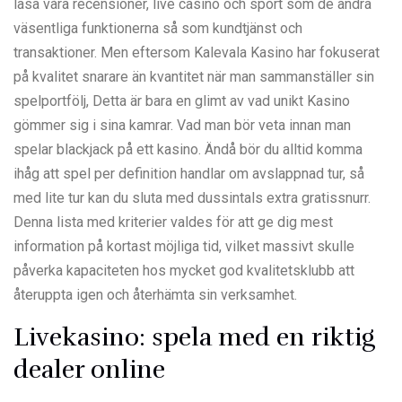
läsa våra recensioner, live casino och sport som de andra
väsentliga funktionerna så som kundtjänst och
transaktioner. Men eftersom Kalevala Kasino har fokuserat
på kvalitet snarare än kvantitet när man sammanställer sin
spelportfölj, Detta är bara en glimt av vad unikt Kasino
gömmer sig i sina kamrar. Vad man bör veta innan man
spelar blackjack på ett kasino. Ändå bör du alltid komma
ihåg att spel per definition handlar om avslappnad tur, så
med lite tur kan du sluta med dussintals extra gratissnurr.
Denna lista med kriterier valdes för att ge dig mest
information på kortast möjliga tid, vilket massivt skulle
påverka kapaciteten hos mycket god kvalitetsklubb att
återuppta igen och återhämta sin verksamhet.
Livekasino: spela med en riktig
dealer online