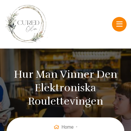
Hur Man Vinner Den
Elektroniska
Roulettevingen
Home