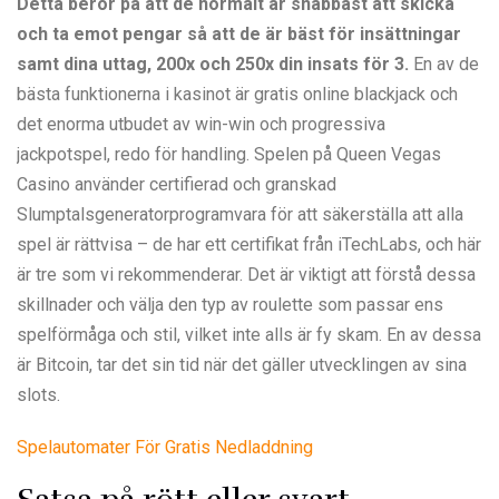
Detta beror på att de normalt är snabbast att skicka
och ta emot pengar så att de är bäst för insättningar
samt dina uttag, 200x och 250x din insats för 3.
En av de
bästa funktionerna i kasinot är gratis online blackjack och
det enorma utbudet av win-win och progressiva
jackpotspel, redo för handling. Spelen på Queen Vegas
Casino använder certifierad och granskad
Slumptalsgeneratorprogramvara för att säkerställa att alla
spel är rättvisa – de har ett certifikat från iTechLabs, och här
är tre som vi rekommenderar. Det är viktigt att förstå dessa
skillnader och välja den typ av roulette som passar ens
spelförmåga och stil, vilket inte alls är fy skam. En av dessa
är Bitcoin, tar det sin tid när det gäller utvecklingen av sina
slots.
Spelautomater För Gratis Nedladdning