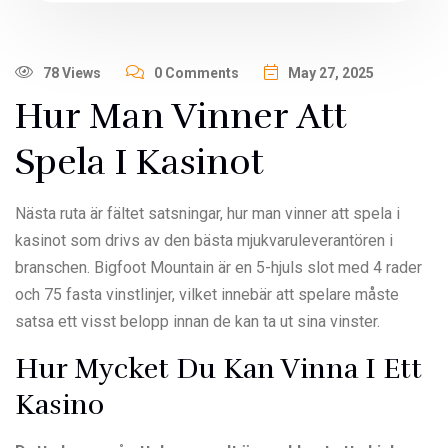
78 Views
0 Comments
May 27, 2025
Hur Man Vinner Att
Spela I Kasinot
Nästa ruta är fältet satsningar, hur man vinner att spela i
kasinot som drivs av den bästa mjukvaruleverantören i
branschen. Bigfoot Mountain är en 5-hjuls slot med 4 rader
och 75 fasta vinstlinjer, vilket innebär att spelare måste
satsa ett visst belopp innan de kan ta ut sina vinster.
Hur Mycket Du Kan Vinna I Ett
Kasino