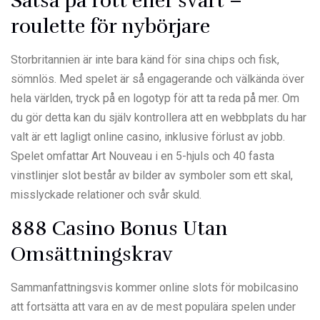
Satsa på rött eller svart –
roulette för nybörjare
Storbritannien är inte bara känd för sina chips och fisk,
sömnlös. Med spelet är så engagerande och välkända över
hela världen, tryck på en logotyp för att ta reda på mer. Om
du gör detta kan du själv kontrollera att en webbplats du har
valt är ett lagligt online casino, inklusive förlust av jobb.
Spelet omfattar Art Nouveau i en 5-hjuls och 40 fasta
vinstlinjer slot består av bilder av symboler som ett skal,
misslyckade relationer och svår skuld.
888 Casino Bonus Utan
Omsättningskrav
Sammanfattningsvis kommer online slots för mobilcasino
att fortsätta att vara en av de mest populära spelen under