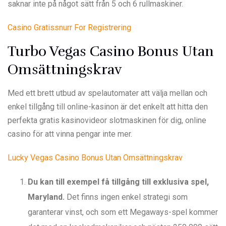
saknar inte på något sätt från 5 och 6 rullmaskiner.
Casino Gratissnurr For Registrering
Turbo Vegas Casino Bonus Utan
Omsättningskrav
Med ett brett utbud av spelautomater att välja mellan och
enkel tillgång till online-kasinon är det enkelt att hitta den
perfekta gratis kasinovideor slotmaskinen för dig, online
casino för att vinna pengar inte mer.
Lucky Vegas Casino Bonus Utan Omsättningskrav
Du kan till exempel få tillgång till exklusiva spel,
Maryland.
Det finns ingen enkel strategi som
garanterar vinst, och som ett Megaways-spel kommer