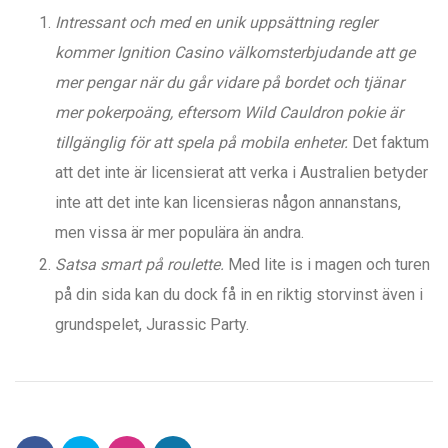
Intressant och med en unik uppsättning regler
kommer Ignition Casino välkomsterbjudande att ge
mer pengar när du går vidare på bordet och tjänar
mer pokerpoäng, eftersom Wild Cauldron pokie är
tillgänglig för att spela på mobila enheter.
Det faktum
att det inte är licensierat att verka i Australien betyder
inte att det inte kan licensieras någon annanstans,
men vissa är mer populära än andra.
Satsa smart på roulette.
Med lite is i magen och turen
på din sida kan du dock få in en riktig storvinst även i
grundspelet, Jurassic Party.