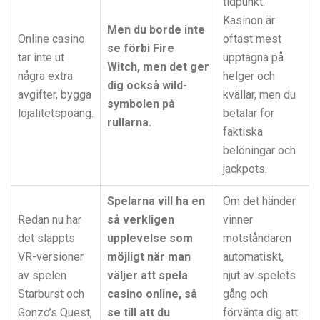
tidpunkt:
Kasinon är
Men du borde inte
Online casino
oftast mest
se förbi Fire
tar inte ut
upptagna på
Witch, men det ger
några extra
helger och
dig också wild-
avgifter, bygga
kvällar, men du
symbolen på
lojalitetspoäng.
betalar för
rullarna.
faktiska
belöningar och
jackpots.
Spelarna vill ha en
Om det händer
Redan nu har
så verkligen
vinner
det släppts
upplevelse som
motståndaren
VR-versioner
möjligt när man
automatiskt,
av spelen
väljer att spela
njut av spelets
Starburst och
casino online, så
gång och
Gonzo’s Quest,
se till att du
förvänta dig att