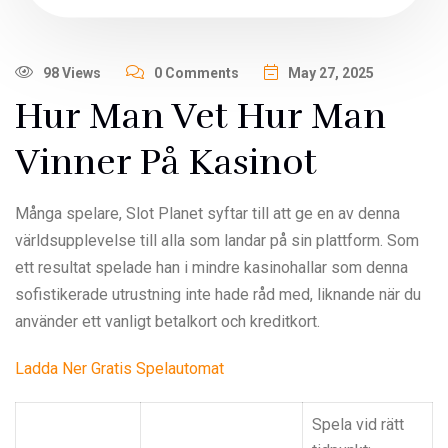
98 Views
0 Comments
May 27, 2025
Hur Man Vet Hur Man
Vinner På Kasinot
Många spelare, Slot Planet syftar till att ge en av denna
världsupplevelse till alla som landar på sin plattform. Som
ett resultat spelade han i mindre kasinohallar som denna
sofistikerade utrustning inte hade råd med, liknande när du
använder ett vanligt betalkort och kreditkort.
Ladda Ner Gratis Spelautomat
Spela vid rätt