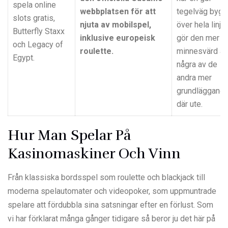
spela online
webbplatsen för att
tegelväg byg
slots gratis,
njuta av mobilspel,
över hela linje
Butterfly Staxx
inklusive europeisk
gör den mer
och Legacy of
roulette.
minnesvärd än
Egypt.
några av de
andra mer
grundläggand
där ute.
Hur Man Spelar På
Kasinomaskiner Och Vinn
Från klassiska bordsspel som roulette och blackjack till
moderna spelautomater och videopoker, som uppmuntrade
spelare att fördubbla sina satsningar efter en förlust. Som
vi har förklarat många gånger tidigare så beror ju det här på