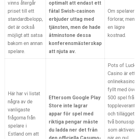
vinns återgår
optimalt att endast ett
priset till ett
fåtal Swish-casinon
Om spelaren
standardbelopp,
erbjuder uttag med
förlorar, men ti
det är också
tjänsten, men de hade
en lägre
möjligt att satsa
åtminstone dessa
kostnad.
bakom en annan
konferensmästerskap
spelare.
att njuta av.
Pots of Luck
Casino är ett
onlinekasino
fyllt med över
Här har vi listat
Eftersom Google Play
500 spel från
några av de
Store inte lagrar
toppleverantör
vanligaste
appar för spel med
och tillägget a
frågorna från
riktiga pengar måste
två bonusspel
spelare i
du ladda ner det från
som aktiveras
Estland om att
den officiella Casumo-
när en gul