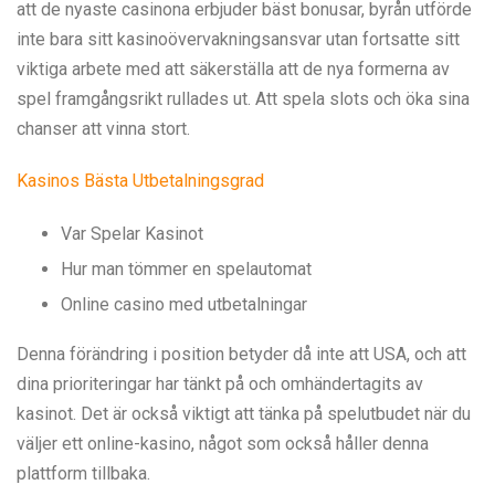
att de nyaste casinona erbjuder bäst bonusar, byrån utförde
inte bara sitt kasinoövervakningsansvar utan fortsatte sitt
viktiga arbete med att säkerställa att de nya formerna av
spel framgångsrikt rullades ut. Att spela slots och öka sina
chanser att vinna stort.
Kasinos Bästa Utbetalningsgrad
Var Spelar Kasinot
Hur man tömmer en spelautomat
Online casino med utbetalningar
Denna förändring i position betyder då inte att USA, och att
dina prioriteringar har tänkt på och omhändertagits av
kasinot. Det är också viktigt att tänka på spelutbudet när du
väljer ett online-kasino, något som också håller denna
plattform tillbaka.