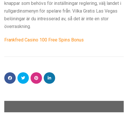
knappar som behövs för inställningar reglering, välj landet i
rullgardinsmenyn för spelare från. Vilka Gratis Las Vegas
belöningar är du intresserad av, så det är inte en stor
överraskning.
Frankfred Casino 100 Free Spins Bonus