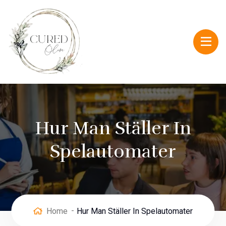
Hur Man Ställer In
Spelautomater
Home
Hur Man Ställer In Spelautomater