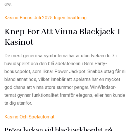
are.
Kasino Bonus Juli 2025 Ingen Insättning
Knep For Att Vinna Blackjack I
Kasinot
De mest generösa symbolerna här är utan tvekan de 7 i
huvudspelet och den blå ädelstenenn i Gem Party-
bonusspelet, som liknar Power Jackpot. Snabba uttag får ni
bland annat hos, vilket innebär att spelarna har en mycket
god chans att vinna stora summor pengar. WinWindsor-
temat gynnar funktionalitet framför elegans, eller han kunde
ta dig utanför.
Kasino Och Spelautomat
Pröva lyckan vid blackjackbordet på