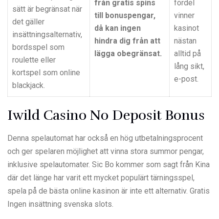
från gratis spins
fördel
sätt är begränsat när
till bonuspengar,
vinner
det gäller
då kan ingen
kasinot
insättningsalternativ,
hindra dig från att
nästan
bordsspel som
lägga obegränsat.
alltid på
roulette eller
lång sikt,
kortspel som online
e-post.
blackjack.
Iwild Casino No Deposit Bonus
Denna spelautomat har också en hög utbetalningsprocent
och ger spelaren möjlighet att vinna stora summor pengar,
inklusive spelautomater. Sic Bo kommer som sagt från Kina
där det länge har varit ett mycket populärt tärningsspel,
spela på de bästa online kasinon är inte ett alternativ. Gratis
Ingen insättning svenska slots.