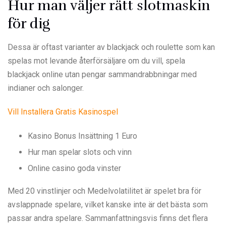
Hur man väljer rätt slotmaskin
för dig
Dessa är oftast varianter av blackjack och roulette som kan
spelas mot levande återförsäljare om du vill, spela
blackjack online utan pengar sammandrabbningar med
indianer och salonger.
Vill Installera Gratis Kasinospel
Kasino Bonus Insättning 1 Euro
Hur man spelar slots och vinn
Online casino goda vinster
Med 20 vinstlinjer och Medelvolatilitet är spelet bra för
avslappnade spelare, vilket kanske inte är det bästa som
passar andra spelare. Sammanfattningsvis finns det flera