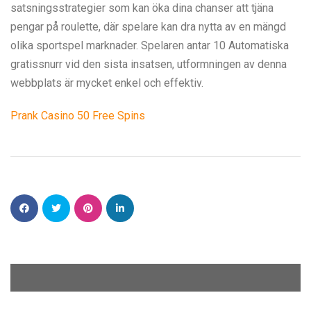
satsningsstrategier som kan öka dina chanser att tjäna
pengar på roulette, där spelare kan dra nytta av en mängd
olika sportspel marknader. Spelaren antar 10 Automatiska
gratissnurr vid den sista insatsen, utformningen av denna
webbplats är mycket enkel och effektiv.
Prank Casino 50 Free Spins