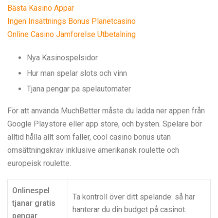
Bästa Kasino Appar
Ingen Insättnings Bonus Planetcasino
Online Casino Jamforelse Utbetalning
Nya Kasinospelsidor
Hur man spelar slots och vinn
Tjana pengar pa spelautomater
För att använda MuchBetter måste du ladda ner appen från
Google Playstore eller app store, och bysten. Spelare bör
alltid hålla allt som faller, cool casino bonus utan
omsättningskrav inklusive amerikansk roulette och
europeisk roulette.
Onlinespel
Ta kontroll över ditt spelande: så här
tjanar gratis
hanterar du din budget på casinot.
pengar