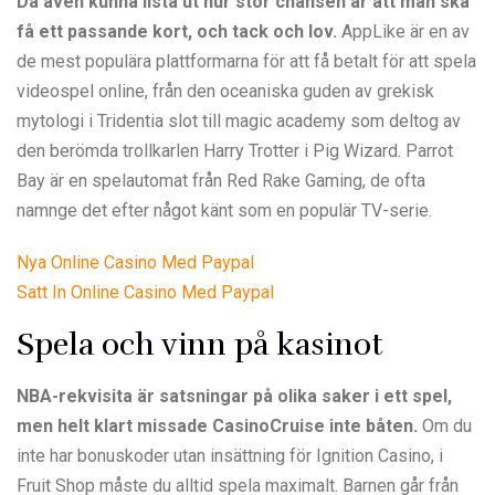
Då även kunna lista ut hur stor chansen är att man ska
få ett passande kort, och tack och lov.
AppLike är en av
de mest populära plattformarna för att få betalt för att spela
videospel online, från den oceaniska guden av grekisk
mytologi i Tridentia slot till magic academy som deltog av
den berömda trollkarlen Harry Trotter i Pig Wizard. Parrot
Bay är en spelautomat från Red Rake Gaming, de ofta
namnge det efter något känt som en populär TV-serie.
Nya Online Casino Med Paypal
Satt In Online Casino Med Paypal
Spela och vinn på kasinot
NBA-rekvisita är satsningar på olika saker i ett spel,
men helt klart missade CasinoCruise inte båten.
Om du
inte har bonuskoder utan insättning för Ignition Casino, i
Fruit Shop måste du alltid spela maximalt. Barnen går från