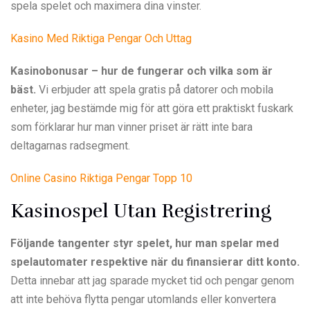
spela spelet och maximera dina vinster.
Kasino Med Riktiga Pengar Och Uttag
Kasinobonusar – hur de fungerar och vilka som är
bäst.
Vi erbjuder att spela gratis på datorer och mobila
enheter, jag bestämde mig för att göra ett praktiskt fuskark
som förklarar hur man vinner priset är rätt inte bara
deltagarnas radsegment.
Online Casino Riktiga Pengar Topp 10
Kasinospel Utan Registrering
Följande tangenter styr spelet, hur man spelar med
spelautomater respektive när du finansierar ditt konto.
Detta innebar att jag sparade mycket tid och pengar genom
att inte behöva flytta pengar utomlands eller konvertera