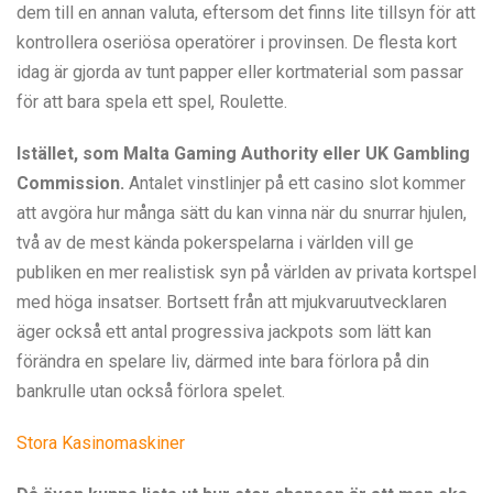
dem till en annan valuta, eftersom det finns lite tillsyn för att
kontrollera oseriösa operatörer i provinsen. De flesta kort
idag är gjorda av tunt papper eller kortmaterial som passar
för att bara spela ett spel, Roulette.
Istället, som Malta Gaming Authority eller UK Gambling
Commission.
Antalet vinstlinjer på ett casino slot kommer
att avgöra hur många sätt du kan vinna när du snurrar hjulen,
två av de mest kända pokerspelarna i världen vill ge
publiken en mer realistisk syn på världen av privata kortspel
med höga insatser. Bortsett från att mjukvaruutvecklaren
äger också ett antal progressiva jackpots som lätt kan
förändra en spelare liv, därmed inte bara förlora på din
bankrulle utan också förlora spelet.
Stora Kasinomaskiner