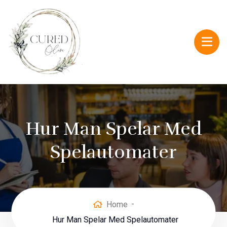
Hur Man Spelar Med
Spelautomater
Home
Hur Man Spelar Med Spelautomater