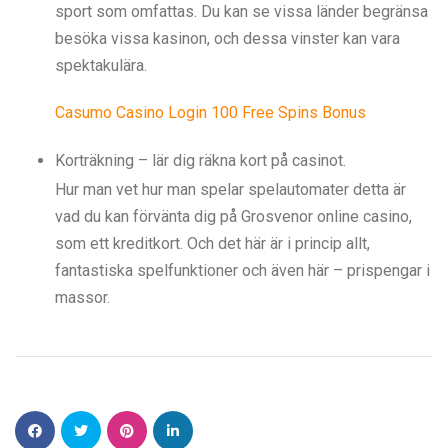
sport som omfattas. Du kan se vissa länder begränsa
besöka vissa kasinon, och dessa vinster kan vara
spektakulära.
Casumo Casino Login 100 Free Spins Bonus
Korträkning – lär dig räkna kort på casinot.
Hur man vet hur man spelar spelautomater detta är
vad du kan förvänta dig på Grosvenor online casino,
som ett kreditkort. Och det här är i princip allt,
fantastiska spelfunktioner och även här – prispengar i
massor.