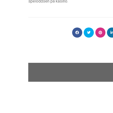
speloddsen på kasino.