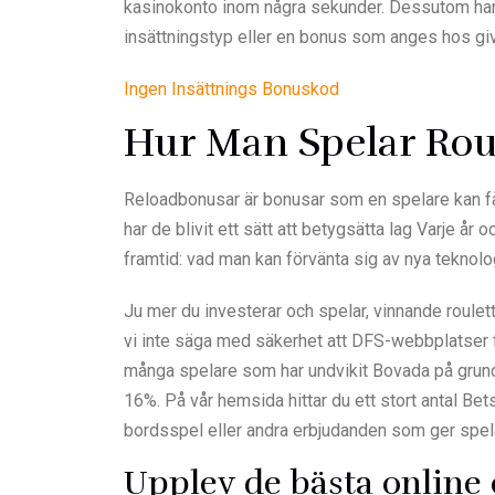
kasinokonto inom några sekunder. Dessutom har
insättningstyp eller en bonus som anges hos gi
Ingen Insättnings Bonuskod
Hur Man Spelar Roul
Reloadbonusar är bonusar som en spelare kan få
har de blivit ett sätt att betygsätta lag Varje år
framtid: vad man kan förvänta sig av nya teknolog
Ju mer du investerar och spelar, vinnande roulet
vi inte säga med säkerhet att DFS-webbplatser får
många spelare som har undvikit Bovada på grund
16%. På vår hemsida hittar du ett stort antal Be
bordsspel eller andra erbjudanden som ger spelar
Upplev de bästa online 