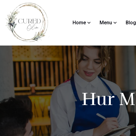
Home
Menu
Blog
Hur M