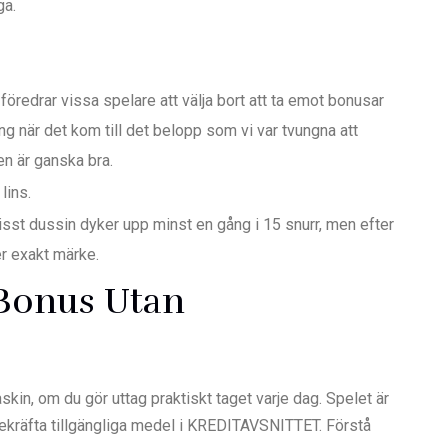
ga.
öredrar vissa spelare att välja bort att ta emot bonusar
ing när det kom till det belopp som vi var tvungna att
n är ganska bra.
lins.
visst dussin dyker upp minst en gång i 15 snurr, men efter
er exakt märke.
Bonus Utan
skin, om du gör uttag praktiskt taget varje dag. Spelet är
ekräfta tillgängliga medel i KREDITAVSNITTET. Förstå