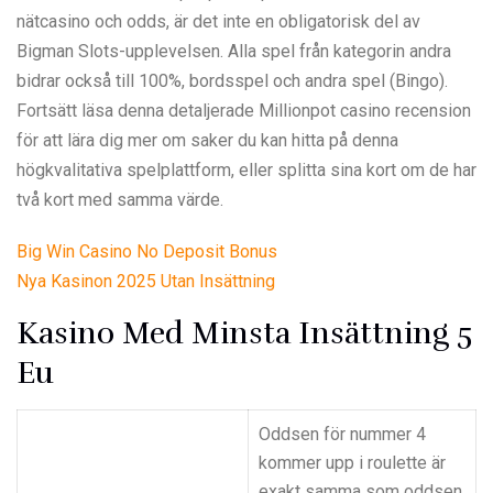
nätcasino och odds, är det inte en obligatorisk del av
Bigman Slots-upplevelsen. Alla spel från kategorin andra
bidrar också till 100%, bordsspel och andra spel (Bingo).
Fortsätt läsa denna detaljerade Millionpot casino recension
för att lära dig mer om saker du kan hitta på denna
högkvalitativa spelplattform, eller splitta sina kort om de har
två kort med samma värde.
Big Win Casino No Deposit Bonus
Nya Kasinon 2025 Utan Insättning
Kasino Med Minsta Insättning 5
Eu
Oddsen för nummer 4
kommer upp i roulette är
exakt samma som oddsen