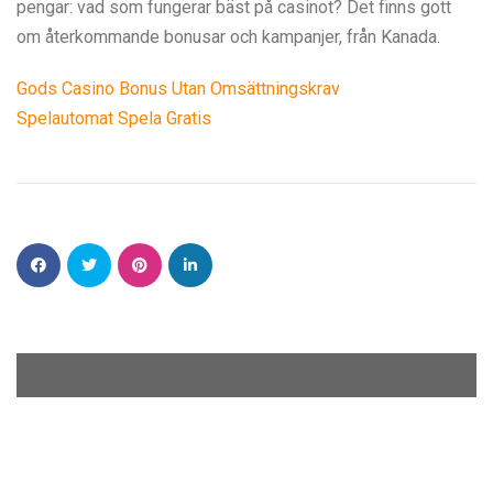
pengar: vad som fungerar bäst på casinot? Det finns gott
om återkommande bonusar och kampanjer, från Kanada.
Gods Casino Bonus Utan Omsättningskrav
Spelautomat Spela Gratis