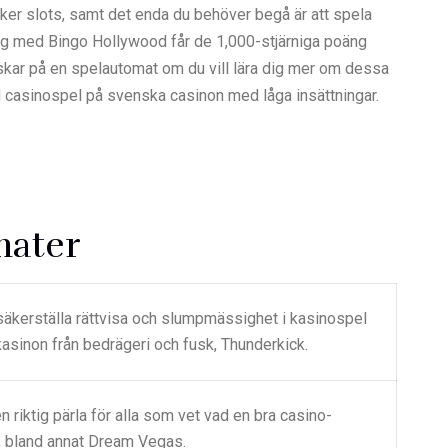
ker slots, samt det enda du behöver begå är att spela
sig med Bingo Hollywood får de 1,000-stjärniga poäng
uskar på en spelautomat om du vill lära dig mer om dessa
casinospel på svenska casinon med låga insättningar.
mater
 säkerställa rättvisa och slumpmässighet i kasinospel
asinon från bedrägeri och fusk, Thunderkick.
n riktig pärla för alla som vet vad en bra casino-
, bland annat Dream Vegas.