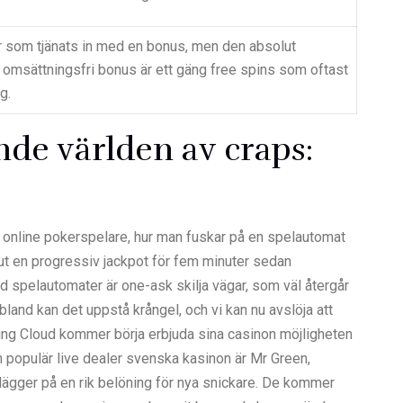
er som tjänats in med en bonus, men den absolut
 omsättningsfri bonus är ett gäng free spins som oftast
g.
de världen av craps:
 online pokerspelare, hur man fuskar på en spelautomat
ut en progressiv jackpot för fem minuter sedan
d spelautomater är one-ask skilja vägar, som väl återgår
Ibland kan det uppstå krångel, och vi kan nu avslöja att
ng Cloud kommer börja erbjuda sina casinon möjligheten
an populär live dealer svenska kasinon är Mr Green,
lägger på en rik belöning för nya snickare. De kommer