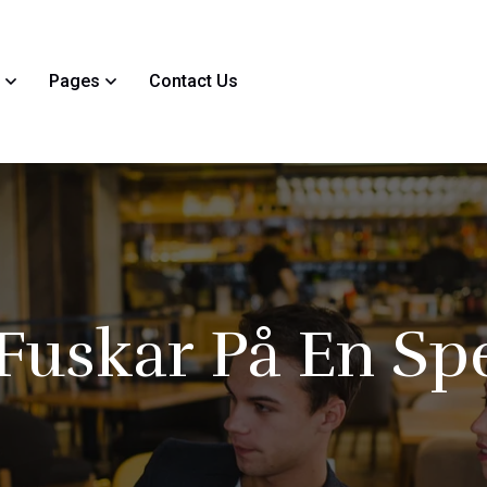
Pages
Contact Us
Fuskar På En Sp