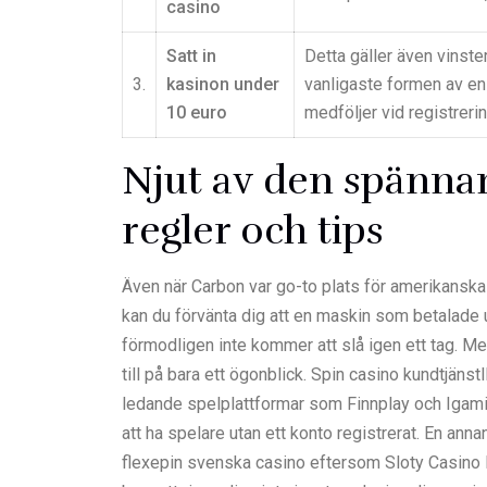
casino
Satt in
Detta gäller även vinst
3.
kasinon under
vanligaste formen av en
10 euro
medföljer vid registrerin
Njut av den spännan
regler och tips
Även när Carbon var go-to plats för amerikanska
kan du förvänta dig att en maskin som betalade 
förmodligen inte kommer att slå igen ett tag. Me
till på bara ett ögonblick. Spin casino kundtjänst
ledande spelplattformar som Finnplay och Igami
att ha spelare utan ett konto registrerat. En ann
flexepin svenska casino eftersom Sloty Casino 