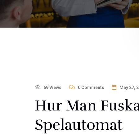
69 Views
0 Comments
May 27, 
Hur Man Fuska
Spelautomat