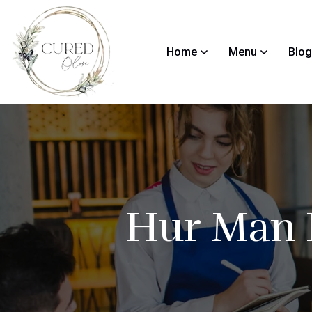
Home
Menu
Blog
Hur Man 