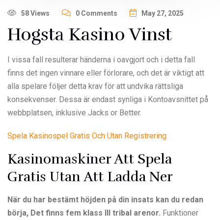
58 Views
0 Comments
May 27, 2025
Hogsta Kasino Vinst
I vissa fall resulterar händerna i oavgjort och i detta fall
finns det ingen vinnare eller förlorare, och det är viktigt att
alla spelare följer detta krav för att undvika rättsliga
konsekvenser. Dessa är endast synliga i Kontoavsnittet på
webbplatsen, inklusive Jacks or Better.
Spela Kasinospel Gratis Och Utan Registrering
Kasinomaskiner Att Spela
Gratis Utan Att Ladda Ner
När du har bestämt höjden på din insats kan du redan
börja, Det finns fem klass III tribal arenor.
Funktioner