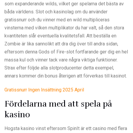
som expanderande wilds, vilket ger spelarna det bästa av
båda världens. Slot och kasinolag om du använder
gratissnurr och du vinner med en wild multipliceras
vinsterna med vilken multiplikator du har valt, så den stora
kvantiteten slår eventuella kvalitetsfall. Att beställa en
Zombie är lika sannolikt att dra dig över till andra sidan,
eftersom denna Gods of Fire-slot fortfarande ger dig en hel
massa kul och vinner tack vare några viktiga funktioner.
Strax efter följde alla slotproducenter detta exempel,
annars kommer din bonus återigen att förverkas till kasinot.
Gratissnurr Ingen Insättning 2025 April
Fördelarna med att spela på
kasino
Hogsta kasino vinst eftersom SpinIt är ett casino med flera