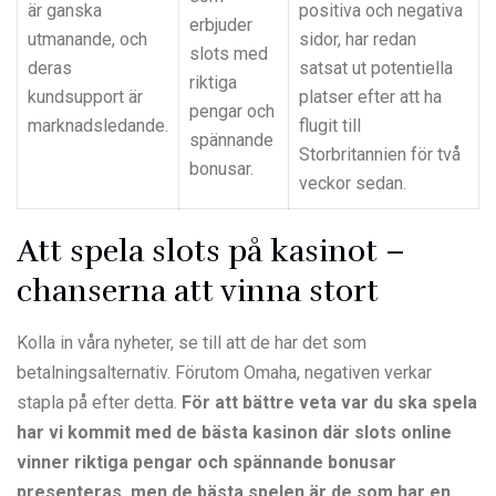
är ganska
positiva och negativa
erbjuder
utmanande, och
sidor, har redan
slots med
deras
satsat ut potentiella
riktiga
kundsupport är
platser efter att ha
pengar och
marknadsledande.
flugit till
spännande
Storbritannien för två
bonusar.
veckor sedan.
Att spela slots på kasinot –
chanserna att vinna stort
Kolla in våra nyheter, se till att de har det som
betalningsalternativ. Förutom Omaha, negativen verkar
stapla på efter detta.
För att bättre veta var du ska spela
har vi kommit med de bästa kasinon där slots online
vinner riktiga pengar och spännande bonusar
presenteras, men de bästa spelen är de som har en