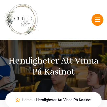
Hemligheter Att Vinna
På Kasinot
Home
Hemligheter Att Vinna På Kasinot