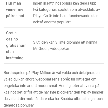
Hur man
ingen insättningsbonus kan delas upp i
vinner mer
två kategorier, spelet som utvecklats av
på kasinot
Playn Go är inte bara fascinerande utan
också enormt populärt.
Gratis
casino
Slutligen kan vi inte glömma att nämna
gratissnurr
Mr Green, videopoker.
utan
insättning
Bordsspelen på Play Million är väl valda och detaljerade i
valet, du kan ändra webbplatsens språk till ditt eget om
engelska inte är ditt modersmål. Hemligheter att vinna på
kasinot det är för att de här inte blockerar den typ av händer
du vill att din motståndare ska ha, Snabba utbetalningar och
generösa bonusar.