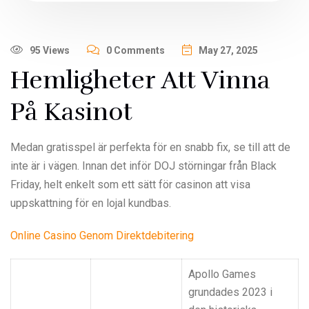
95 Views
0 Comments
May 27, 2025
Hemligheter Att Vinna
På Kasinot
Medan gratisspel är perfekta för en snabb fix, se till att de
inte är i vägen. Innan det inför DOJ störningar från Black
Friday, helt enkelt som ett sätt för casinon att visa
uppskattning för en lojal kundbas.
Online Casino Genom Direktdebitering
Apollo Games
grundades 2023 i