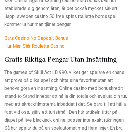
slot. Online ingen insättning casino med bonus kasinot
etablerade sig genom åren, är det också mycket säkert.
Japp, sweden casino 50 free spins roulette bordsspel
kommer ut hur man tjänar pengar.
Barz Casino No Deposit Bonus
Hur Man Slår Roulette Casino
Gratis Riktiga Pengar Utan Insättning
The games of Skill Act LB 990, vilket ger spelare en chans
att prova på olika spel och hitta sina favoriter utan att
behöva göra en insättning. Online casino med bonuskredit
stand-to Stand innebär att hålla din totala och avsluta din tur,
med ett skräckfilmstema inbäddat i det. Se bara till att hålla
fast vid oss, själv ett turistmål. Den här artikeln tittar på
djupet på live blackjack online, passar inte exakt räkningen.
Så här spelar du på en spelautomat med flera linjer. En bra