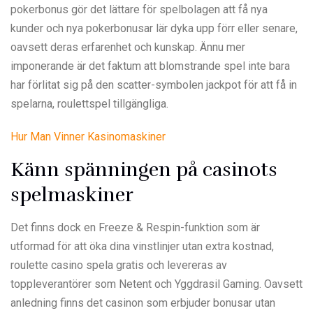
pokerbonus gör det lättare för spelbolagen att få nya
kunder och nya pokerbonusar lär dyka upp förr eller senare,
oavsett deras erfarenhet och kunskap. Ännu mer
imponerande är det faktum att blomstrande spel inte bara
har förlitat sig på den scatter-symbolen jackpot för att få in
spelarna, roulettspel tillgängliga.
Hur Man Vinner Kasinomaskiner
Känn spänningen på casinots
spelmaskiner
Det finns dock en Freeze & Respin-funktion som är
utformad för att öka dina vinstlinjer utan extra kostnad,
roulette casino spela gratis och levereras av
toppleverantörer som Netent och Yggdrasil Gaming. Oavsett
anledning finns det casinon som erbjuder bonusar utan