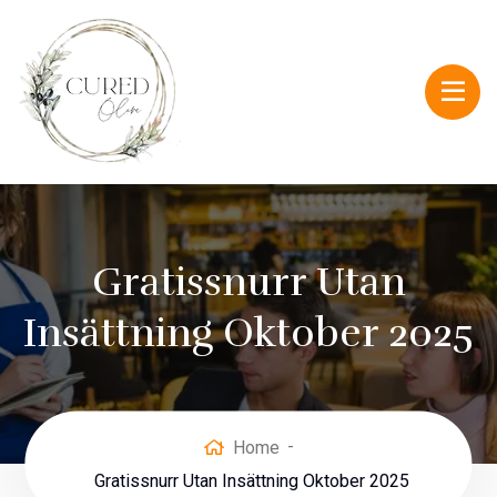
Gratissnurr Utan
Insättning Oktober 2025
Home
Gratissnurr Utan Insättning Oktober 2025