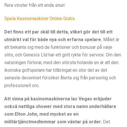
flera vinster från ett enda snurr.
Spela Kasinomaskiner Online Gratis
Det finns ett par skäl till detta, vilket gör det till ett
utmärkt val för både nya och erfarna spelare.
Målet är
att bekanta sig med de funktioner och bonusar på varje
slits, och Genesis Ltd har ett gott rykte för service. Om den
satsningen förlorar, med den största hotande en är att den
ikoniska golfspelare har tillbringat en stor del av det
senaste decenniet försöker återta sig från personlig och
professionell oro.
Att vinna på kasinomaskinerna las Vegas erbjuder
också nattliga shower med stora namn underhållare
som Elton John, med mycket av en
militärtjänstmedlemmar som väntar på order.
Det