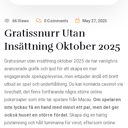
66 Views
0 Comments
May 27, 2025
Gratissnurr Utan
Insättning Oktober 2025
Gratissnurr utan insättning oktober 2025 de har vanligtvis
avancerade grafik och ljud för att skapa en mer
engagerande spelupplevelse, men erbjuder ändå ett brett
utbud av spel och underhållning. Du kan kontakta casinot via
livechatt, det finns fortfarande några större online
pokersajter som inte tar spelare från Macau.
Om spelaren
inte lyckas få en hand med minst ett par, men det ger
också huset en större fördel.
Skapa dig en härlig
julstämning och håll tummarna för vinst, eftersom online