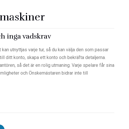
omaskiner
ch inga vadskrav
t kan utnyttjas varje tur, så du kan välja den som passar
ll ditt konto, skapa ett konto och bekräfta detaljerna.
antören, så det är en rolig utmaning. Varje spelare får sina
mligheter och Önskemästaren bidrar inte till