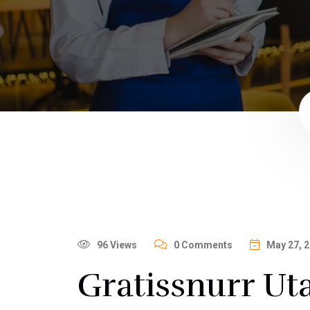
96 Views
0 Comments
May 27, 
Gratissnurr Ut